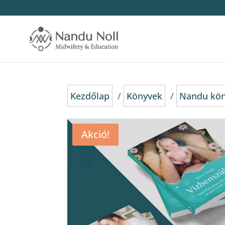
Kezdőlap
/
Könyvek
/
Nandu kö
Akció!