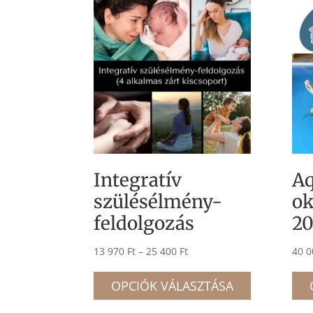
Integratív
A
szülésélmény-
ok
feldolgozás
20
Ártartomány:
13 970
Ft
–
25 400
Ft
40 
13
Ennek
970 Ft
OPCIÓK VÁLASZTÁSA
a
-
termékne