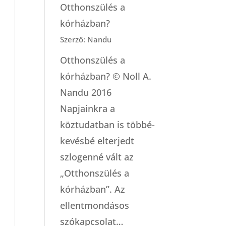
Otthonszülés a
kórházban?
Szerző: Nandu
Otthonszülés a
kórházban? © Noll A.
Nandu 2016
Napjainkra a
köztudatban is többé-
kevésbé elterjedt
szlogenné vált az
„Otthonszülés a
kórházban”. Az
ellentmondásos
szókapcsolat…