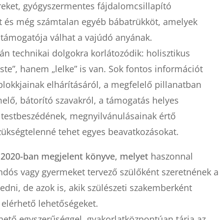
eket, gyógyszermentes fájdalomcsillapító
ket és még számtalan egyéb bábatrükköt, amelyek
 támogatója válhat a vajúdó anyának.
 technikai dolgokra korlátozódik: holisztikus
te”, hanem „lelke” is van. Sok fontos információt
blokkjainak elhárításáról, a megfelelő pillanatban
lő, bátorító szavakról, a támogatás helyes
ya testbeszédének, megnyilvánulásainak értő
zükségtelenné tehet egyes beavatkozásokat.
 2020-ban megjelent könyve, melyet
haszonnal
ndós vagy gyermeket tervező szülőként szeretnének a
edni, de azok is, akik szülészeti szakemberként
 elérhető lehetőségeket.
hető egyszerűséggel, gyakorlatközpontúan tárja az