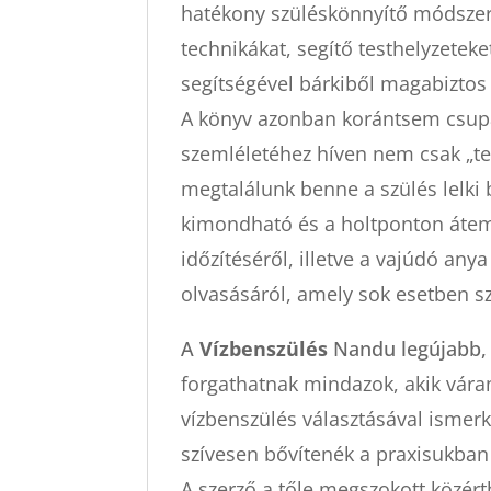
hatékony szüléskönnyítő módszer
technikákat, segítő testhelyzete
segítségével bárkiből magabiztos
A
könyv
azonban korántsem csupán
szemléletéhez híven nem csak „tes
megtalálunk benne a szülés lelki 
kimondható és a holtponton áteme
időzítéséről, illetve a vajúdó an
olvasásáról, amely sok esetben s
A
Vízbenszülés
Nandu legújabb,
forgathatnak mindazok, akik vára
vízbenszülés választásával ismerk
szívesen bővítenék a praxisukban
A szerző a tőle megszokott közért