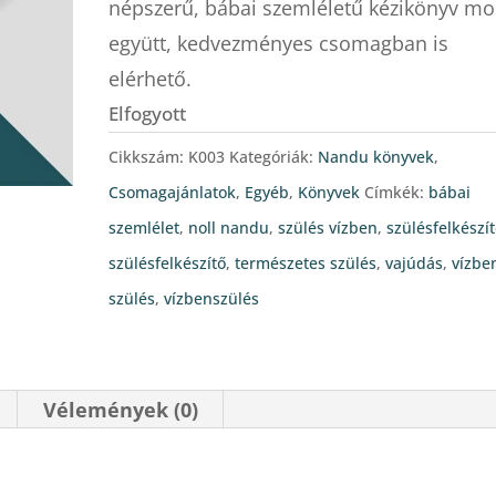
népszerű, bábai szemléletű kézikönyv mo
980 Ft.
980 Ft.
együtt, kedvezményes csomagban is
elérhető.
Elfogyott
Cikkszám:
K003
Kategóriák:
Nandu könyvek
,
Csomagajánlatok
,
Egyéb
,
Könyvek
Címkék:
bábai
szemlélet
,
noll nandu
,
szülés vízben
,
szülésfelkészí
szülésfelkészítő
,
természetes szülés
,
vajúdás
,
vízbe
szülés
,
vízbenszülés
Vélemények (0)