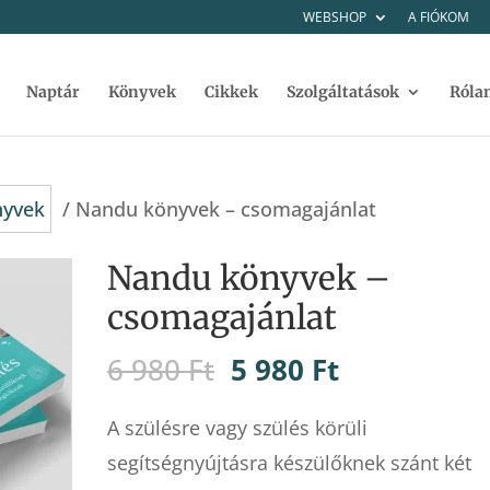
WEBSHOP
A FIÓKOM
Naptár
Könyvek
Cikkek
Szolgáltatások
Róla
nyvek
/ Nandu könyvek – csomagajánlat
Nandu könyvek –
csomagajánlat
Original
Current
6 980
Ft
5 980
Ft
price
price
A szülésre vagy szülés körüli
was:
is:
segítségnyújtásra készülőknek szánt két
6
5