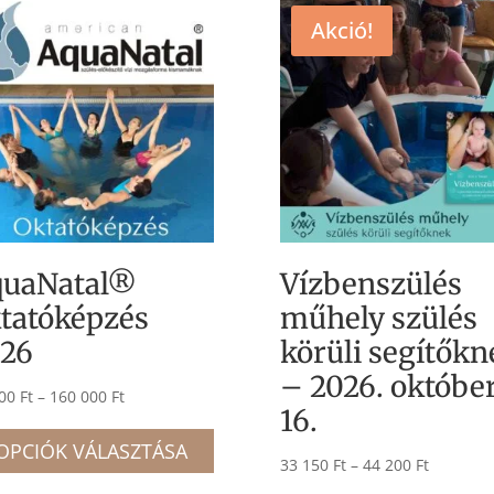
Akció!
quaNatal®
Vízbenszülés
tatóképzés
műhely szülés
26
körüli segítőkn
– 2026. októbe
Ártartomány:
000
Ft
–
160 000
Ft
16.
40
Ennek
000 Ft
OPCIÓK VÁLASZTÁSA
a
Ártartom
33 150
Ft
–
44 200
Ft
-
k
terméknek
33