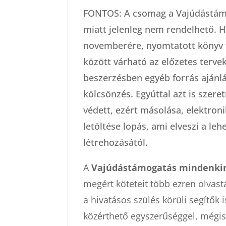
FONTOS: A csomag a Vajúdástám
miatt jelenleg nem rendelhető. 
novemberére, nyomtatott könyv
között várható az előzetes terve
beszerzésben egyéb forrás ajánl
kölcsönzés. Egyúttal azt is szere
védett, ezért másolása, elektron
letöltése lopás, ami elveszi a l
létrehozásától.
A
Vajúdástámogatás mindenki
megért köteteit több ezren olvast
a hivatásos szülés körüli segítők i
közérthető egyszerűséggel, mégis