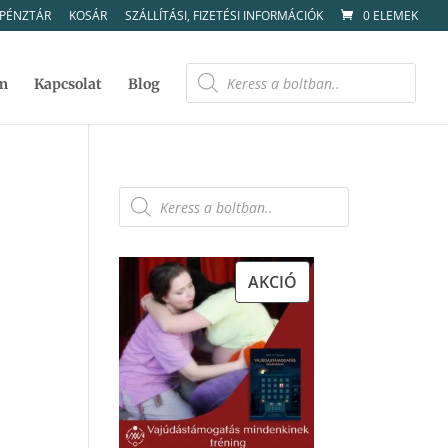
PÉNZTÁR
KOSÁR
SZÁLLÍTÁSI, FIZETÉSI INFORMÁCIÓK
0 ELEMEK
Products
search
m
Kapcsolat
Blog
Products
search
AKCIÓS
AKCIÓ
TERMÉK