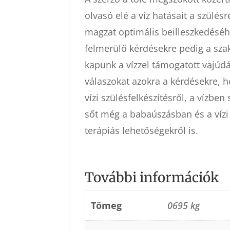
olvasó elé a víz hatásait a szülésr
magzat optimális beilleszkedéséhe
felmerülő kérdésekre pedig a szak
kapunk a vízzel támogatott vajúdás
válaszokat azokra a kérdésekre, h
vízi szülésfelkészítésről, a vízben
sőt még a babaúszásban és a vízi
terápiás lehetőségekről is.
További információk
Tömeg
0695 kg