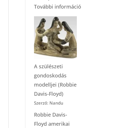
:
További információ
Otthonszülés
a
kórházban?
A szülészeti
gondoskodás
modelljei (Robbie
Davis-Floyd)
Szerző: Nandu
Robbie Davis-
Floyd amerikai