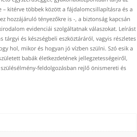
e – kitérve többek között a fájdalomcsillapításra és a
z hozzájáruló tényezőkre is -, a biztonság kapcsán
irodalom evidenciái szolgáltatnak válaszokat. Leírást
 tárgyi és készségbeli eszköztáráról, vagyis részletes
ogy hol, mikor és hogyan jó vízben szülni. Szó esik a
 született babák életkezdetének jellegzetességeiről,
 szülésélmény-feldolgozásban rejlő önismereti és