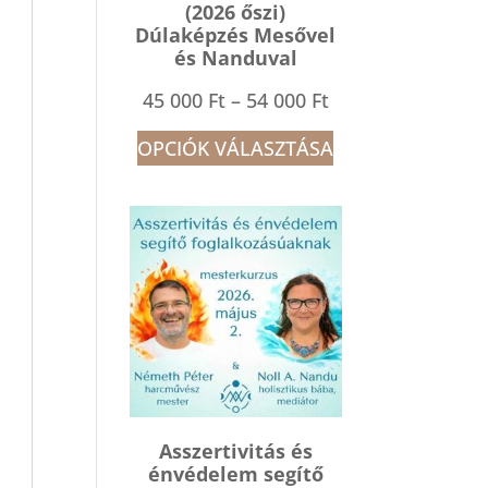
(2026 őszi)
Dúlaképzés Mesővel
és Nanduval
Ártartomány:
45 000
Ft
–
54 000
Ft
45
OPCIÓK VÁLASZTÁSA
000 Ft
-
54
000 Ft
Asszertivitás és
énvédelem segítő