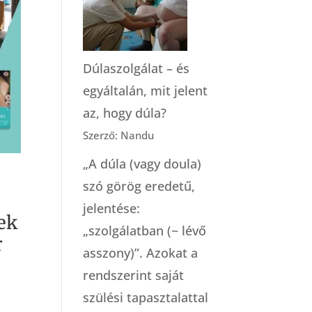
modelljei
(Robbie
Davis-
Dúlaszolgálat – és
Floyd)
egyáltalán, mit jelent
az, hogy dúla?
Szerző: Nandu
„A dúla (vagy doula)
szó görög eredetű,
jelentése:
ek
„szolgálatban (~ lévő
r
asszony)”. Azokat a
rendszerint saját
ány:
szülési tapasztalattal
Ennek