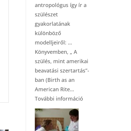
antropológus így ír a
szülészet
gyakorlatának
különböző
modelljeiről: …
Könyvemben, „ A
szülés, mint amerikai
beavatási szertartás”-
ban (Birth as an
American Rite…
:
További információ
A
szülészeti
gondoskodás