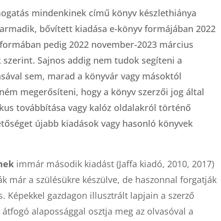
ogatás mindenkinek című könyv készlethiánya
Harmadik, bővített kiadása e-könyv formájában 2022
 formában pedig 2022 november-2023 március
k szerint. Sajnos addig nem tudok segíteni a
ásával sem, marad a könyvár vagy másoktól
tném megerősíteni, hogy a könyv szerzői jog által
ikus továbbítása vagy kalóz oldalakról történő
ehetőséget újabb kiadások vagy hasonló könyvek
nek
immár második kiadást (Jaffa kiadó, 2010, 2017)
ák már a szülésükre készülve, de haszonnal forgatják
s. Képekkel gazdagon illusztrált lapjain a szerző
 átfogó alapossággal osztja meg az olvasóval a