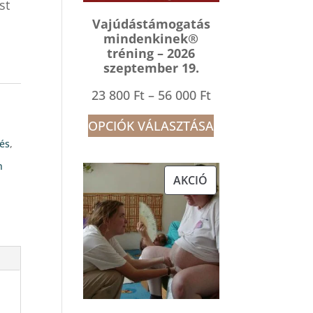
st
Vajúdástámogatás
mindenkinek®
tréning – 2026
szeptember 19.
Ártartomány:
23 800
Ft
–
56 000
Ft
23
OPCIÓK VÁLASZTÁSA
800 Ft
tés
,
-
n
AKCIÓS
AKCIÓ
56
TERMÉK
000 Ft