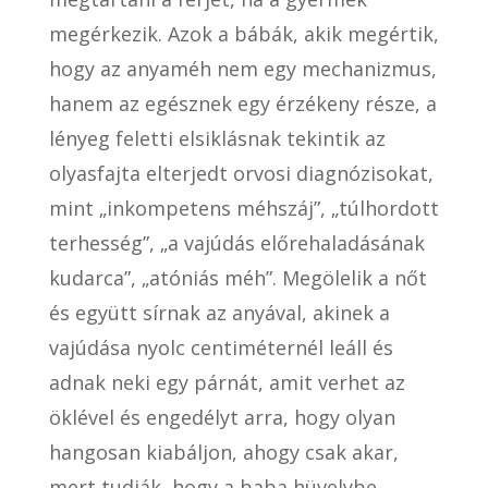
megérkezik. Azok a bábák, akik megértik,
hogy az anyaméh nem egy mechanizmus,
hanem az egésznek egy érzékeny része, a
lényeg feletti elsiklásnak tekintik az
olyasfajta elterjedt orvosi diagnózisokat,
mint „inkompetens méhszáj”, „túlhordott
terhesség”, „a vajúdás előrehaladásának
kudarca”, „atóniás méh”. Megölelik a nőt
és együtt sírnak az anyával, akinek a
vajúdása nyolc centiméternél leáll és
adnak neki egy párnát, amit verhet az
öklével és engedélyt arra, hogy olyan
hangosan kiabáljon, ahogy csak akar,
mert tudják, hogy a baba hüvelybe