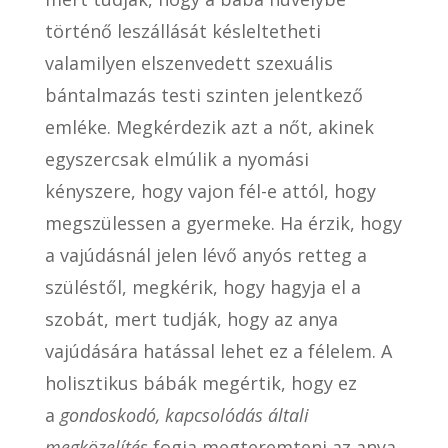
történő leszállását késleltetheti
valamilyen elszenvedett szexuális
bántalmazás testi szinten jelentkező
emléke. Megkérdezik azt a nőt, akinek
egyszercsak elmúlik a nyomási
kényszere, hogy vajon fél-e attól, hogy
megszülessen a gyermeke. Ha érzik, hogy
a vajúdásnál jelen lévő anyós retteg a
szüléstől, megkérik, hogy hagyja el a
szobát, mert tudják, hogy az anya
vajúdására hatással lehet ez a félelem. A
holisztikus bábák megértik, hogy ez
a
gondoskodó, kapcsolódás általi
megközelítés
fogja megteremteni az anya