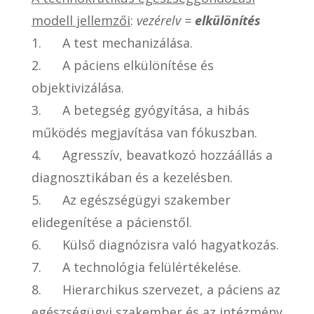
modell jellemzői
:
vezérelv =
elkülönítés
1. A test mechanizálása.
2. A páciens elkülönítése és
objektivizálása.
3. A betegség gyógyítása, a hibás
működés megjavítása van fókuszban.
4. Agresszív, beavatkozó hozzáállás a
diagnosztikában és a kezelésben.
5. Az egészségügyi szakember
elidegenítése a pácienstől.
6. Külső diagnózisra való hagyatkozás.
7. A technológia felülértékelése.
8. Hierarchikus szervezet, a páciens az
egészségügyi szakember és az intézmény