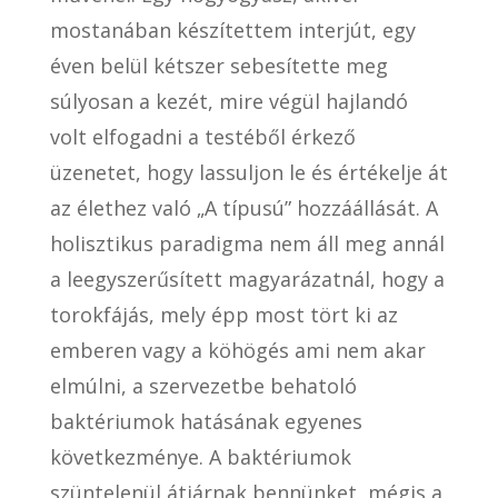
mostanában készítettem interjút, egy
éven belül kétszer sebesítette meg
súlyosan a kezét, mire végül hajlandó
volt elfogadni a testéből érkező
üzenetet, hogy lassuljon le és értékelje át
az élethez való „A típusú” hozzáállását. A
holisztikus paradigma nem áll meg annál
a leegyszerűsített magyarázatnál, hogy a
torokfájás, mely épp most tört ki az
emberen vagy a köhögés ami nem akar
elmúlni, a szervezetbe behatoló
baktériumok hatásának egyenes
következménye. A baktériumok
szüntelenül átjárnak bennünket, mégis a