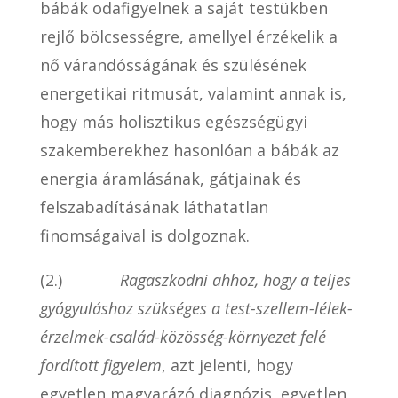
bábák odafigyelnek a saját testükben
rejlő bölcsességre, amellyel érzékelik a
nő várandósságának és szülésének
energetikai ritmusát, valamint annak is,
hogy más holisztikus egészségügyi
szakemberekhez hasonlóan a bábák az
energia áramlásának, gátjainak és
felszabadításának láthatatlan
finomságaival is dolgoznak.
(2.)
Ragaszkodni ahhoz, hogy a teljes
gyógyuláshoz szükséges a test-szellem-lélek-
érzelmek-család-közösség-környezet felé
fordított figyelem
, azt jelenti, hogy
egyetlen magyarázó diagnózis, egyetlen