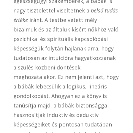
egészségügyi szakemberek, a bábák is
nagy tisztelettel viseltetnek a
belső tudás
értéke
iránt. A testbe vetett mély
bizalmuk és az általuk kísért nőkhöz való
pszichikai és spirituális kapcsolódási
képességük folytán hajlanak arra, hogy
tudatosan az intuícióra hagyatkozzanak
a szülés közbeni döntések
meghozatalakor. Ez nem jelenti azt, hogy
a bábák lebecsülik a logikus, lineáris
gondolkodást. Ahogyan ez a könyv is
tanúsítja majd, a bábák biztonsággal
hasznosítják induktív és deduktív
képességeiket
és
pontosan tudatában