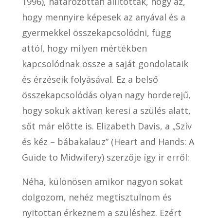
1996), határozottan állították, hogy az,
hogy mennyire képesek az anyával és a
gyermekkel összekapcsolódni, függ
attól, hogy milyen mértékben
kapcsolódnak össze a saját gondolataik
és érzéseik folyásával. Ez a belső
összekapcsolódás olyan nagy horderejű,
hogy sokuk aktívan keresi a szülés alatt,
sőt már előtte is. Elizabeth Davis, a „Szív
és kéz – bábakalauz” (Heart and Hands: A
Guide to Midwifery) szerzője így ír erről:
Néha, különösen amikor nagyon sokat
dolgozom, nehéz megtisztulnom és
nyitottan érkeznem a szüléshez. Ezért