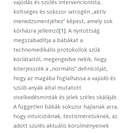
vajúdás és szülés intervencionista,
költséges és sokszor iatrogén „aktív
menedzsmentjéhez” képest, amely sok
kórházra jellemző
[1]
. A nyitottság
megszabadítja a bábákat a
technomedikális protokollok szűk
korlátaitól, megengedve nekik, hogy
kiterjesszék a „normális” definícióját,
hogy az magába foglalhassa a vajúdó és
szülő anyák által mutatott
viselkedésminták és jelek széles skáláját.
A független bábák sokszor hajlanak arra,
hogy intuícióiknak, testismeretüknek, az
adott szülés aktuális körülményeinek