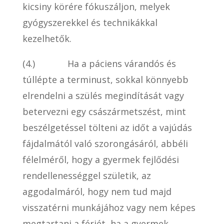
kicsiny körére fókuszáljon, melyek
gyógyszerekkel és technikákkal
kezelhetők.
(4.) Ha a páciens várandós és
túllépte a terminust, sokkal könnyebb
elrendelni a szülés megindítását vagy
betervezni egy császármetszést, mint
beszélgetéssel tölteni az időt a vajúdás
fájdalmától való szorongásáról, abbéli
félelméről, hogy a gyermek fejlődési
rendellenességgel születik, az
aggodalmáról, hogy nem tud majd
visszatérni munkájához vagy nem képes
megtartani a férjét, ha a gyermek