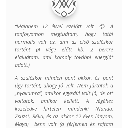
“Majdnem 12 évvel ezelőtt volt. 🙂 A
tanfolyamon megtudtam, hogy totál
normális volt az, ami az első szüléskor
történt (A vége előtt kb. 2 percre
elaludtam, ami komoly további energiát
adott.)
A szüléskor minden pont akkor, és pont
úgy történt, ahogy jó volt. Nem jártatok a
„nyakamra”, amikor egyedül volt jó, de ott
voltatok, amikor kellett. A végéhez
közeledve hirtelen mindenki (Nandu,
Zsuzsi, Réka, és az akkor 12 éves lányom,
Maya) benn volt (a férjemen és rajtam