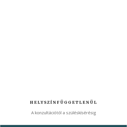
HELYSZÍNFÜGGETLENÜL
A konzultációtól a szüléskísérésig