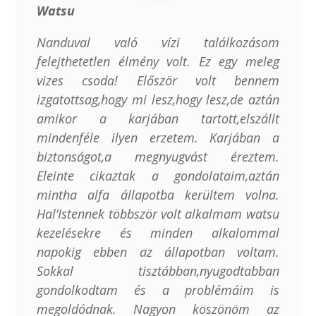
Watsu
Nanduval való vízi találkozásom
felejthetetlen élmény volt. Ez egy meleg
vizes csoda! Először volt bennem
izgatottsag,hogy mi lesz,hogy lesz,de aztán
amikor a karjában tartott,elszállt
mindenféle ilyen erzetem. Karjában a
biztonságot,a megnyugvást éreztem.
Eleinte cikaztak a gondolataim,aztán
mintha alfa állapotba kerültem volna.
Hal’Istennek többször volt alkalmam watsu
kezelésekre és minden alkalommal
napokig ebben az állapotban voltam.
Sokkal tisztábban,nyugodtabban
gondolkodtam és a problémáim is
megoldódnak. Nagyon köszönöm az