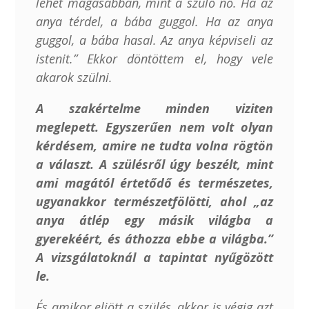
lehet magasabban, mint a szülő nő. Ha az
anya térdel, a bába guggol. Ha az anya
guggol, a bába hasal. Az anya képviseli az
istenit.” Ekkor döntöttem el, hogy vele
akarok szülni.
A szakértelme minden viziten
meglepett. Egyszerűen nem volt olyan
kérdésem, amire ne tudta volna rögtön
a választ. A szülésről úgy beszélt, mint
ami magától értetődő és természetes,
ugyanakkor természetfölötti, ahol „az
anya átlép egy másik világba a
gyerekéért, és áthozza ebbe a világba.”
A vizsgálatoknál a tapintat nyűgözött
le.
És amikor eljött a szülés, akkor is végig azt