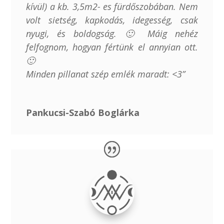
kívül) a kb. 3,5m2- es fürdőszobában. Nem
volt sietség, kapkodás, idegesség, csak
nyugi, és boldogság. 🙂 Máig nehéz
felfognom, hogyan fértünk el annyian ott.
🙂
Minden pillanat szép emlék maradt: <3”
Pankucsi-Szabó Boglárka