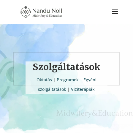
Szolgáltatások
Oktatás
|
Programok
|
Egyéni
szolgáltatások
|
Viziterápiák
Midwifery
&
Education