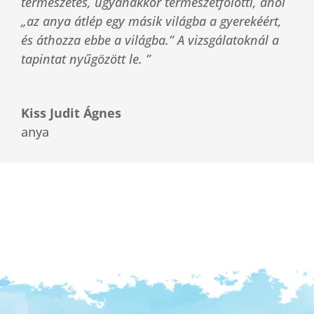
természetes, ugyanakkor természetfölötti, ahol
„az anya átlép egy másik világba a gyerekéért,
és áthozza ebbe a világba.” A vizsgálatoknál a
tapintat nyűgözött le. ”
Kiss Judit Ágnes
anya