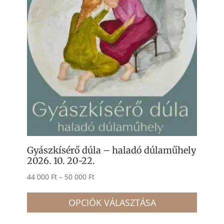
Gyászkísérő dúla – haladó dúlaműhely
2026. 10. 20-22.
Ártartomány:
44 000
Ft
–
50 000
Ft
Ennek
44
a
OPCIÓK VÁLASZTÁSA
000 Ft
termé
-