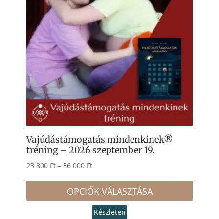
Vajúdástámogatás mindenkinek®
tréning – 2026 szeptember 19.
Ártartomány:
23 800
Ft
–
56 000
Ft
Ennek
23
a
OPCIÓK VÁLASZTÁSA
800 Ft
termé
-
Készleten
több
56