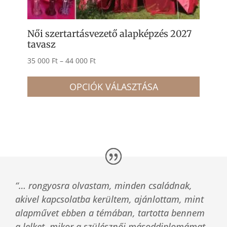
Női szertartásvezető alapképzés 2027
tavasz
Ártartomány:
35 000
Ft
–
44 000
Ft
Ennek
35
a
OPCIÓK VÁLASZTÁSA
000 Ft
termé
-
több
44
variác
000 Ft
van.
A
változ
a
“… rongyosra olvastam, minden családnak,
termé
akivel kapcsolatba kerültem, ajánlottam, mint
válasz
alapművet ebben a témában, tartotta bennem
ki
a lelket, mikor a szülésznői másoddiplomámat