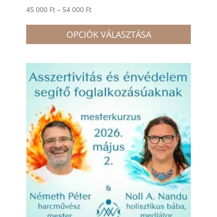
Ártartomány:
45 000
Ft
–
54 000
Ft
Ennek
45
a
OPCIÓK VÁLASZTÁSA
000 Ft
termé
-
több
54
variác
000 Ft
van.
A
változ
a
termé
válasz
ki