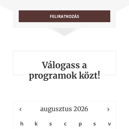
FELIRATKOZÁS
Válogass a
programok közt!
augusztus
2026
h
k
s
c
p
s
v