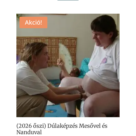
variác
000 Ft
van.
Akció!
A
változ
a
termé
válasz
ki
(2026 őszi) Dúlaképzés Mesővel és
Nanduval