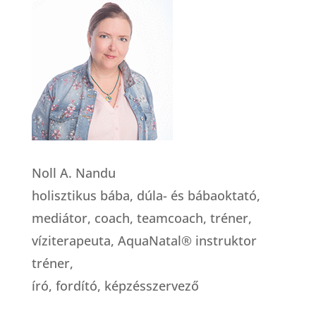
Noll A. Nandu
holisztikus bába, dúla- és bábaoktató,
mediátor, coach, teamcoach, tréner,
víziterapeuta, AquaNatal® instruktor
tréner,
író, fordító, képzésszervező