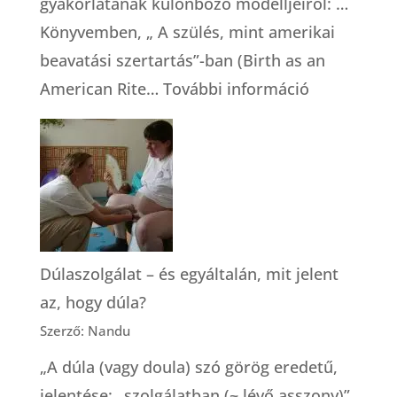
gyakorlatának különböző modelljeiről: …
Könyvemben, „ A szülés, mint amerikai
beavatási szertartás”-ban (Birth as an
:
American Rite…
További információ
A
szülészeti
gondoskod
modelljei
(Robbie
Davis-
Dúlaszolgálat – és egyáltalán, mit jelent
Floyd)
az, hogy dúla?
Szerző: Nandu
„A dúla (vagy doula) szó görög eredetű,
jelentése: „szolgálatban (~ lévő asszony)”.