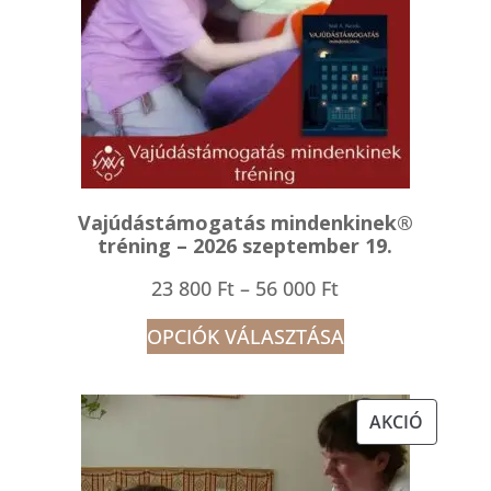
Vajúdástámogatás mindenkinek®
tréning – 2026 szeptember 19.
Ártartomány:
23 800
Ft
–
56 000
Ft
23
OPCIÓK VÁLASZTÁSA
800 Ft
-
AKCIÓS
AKCIÓ
56
TERMÉK
000 Ft