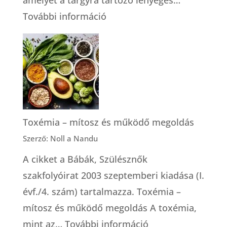
amelyet a tárgyra tartozó lényeges…
:
További információ
A
tájékozott
döntés
alapszabályai
Toxémia – mítosz és működő megoldás
Szerző: Noll a Nandu
A cikket a Bábák, Szülésznők
szakfolyóirat 2003 szeptemberi kiadása (I.
évf./4. szám) tartalmazza. Toxémia –
mítosz és működő megoldás A toxémia,
:
mint az…
További információ