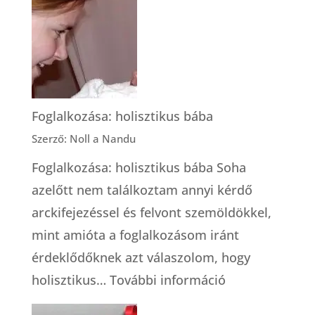
köldökzsinór
őssejt
tárolásról
Foglalkozása: holisztikus bába
Szerző: Noll a Nandu
Foglalkozása: holisztikus bába Soha
azelőtt nem találkoztam annyi kérdő
arckifejezéssel és felvont szemöldökkel,
mint amióta a foglalkozásom iránt
érdeklődőknek azt válaszolom, hogy
:
holisztikus…
További információ
Foglalkozása: