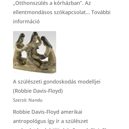
„Otthonszülés a kórházban”. Az
ellentmondásos szókapcsolat…
További
:
információ
Otthonszülés
a
kórházban?
A szülészeti gondoskodás modelljei
(Robbie Davis-Floyd)
Szerző: Nandu
Robbie Davis-Floyd amerikai
antropológus így ír a szülészet