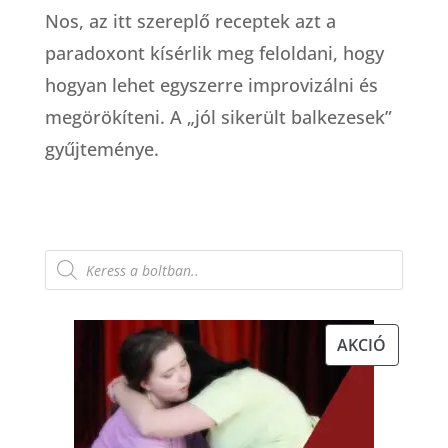
Nos, az itt szereplő receptek azt a
paradoxont kísérlik meg feloldani, hogy
hogyan lehet egyszerre improvizálni és
megörökíteni. A „jól sikerült balkezesek”
gyűjteménye.
Products
search
AKCIÓS
AKCIÓ
TERMÉK