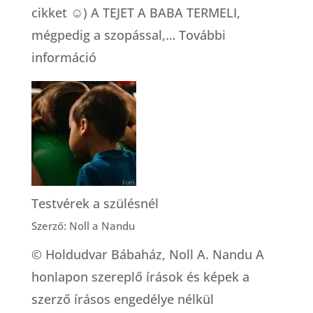
cikket ☺) A TEJET A BABA TERMELI,
mégpedig a szopással,…
További
:
információ
Mitől
lesz
elég
a
tej?
Testvérek a szülésnél
Szerző: Noll a Nandu
© Holdudvar Bábaház, Noll A. Nandu A
honlapon szereplő írások és képek a
szerző írásos engedélye nélkül