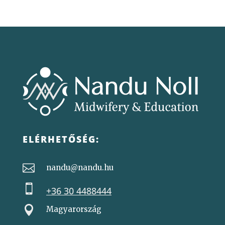
ELÉRHETŐSÉG:

nandu@nandu.hu

+36 30 4488444

Magyarország