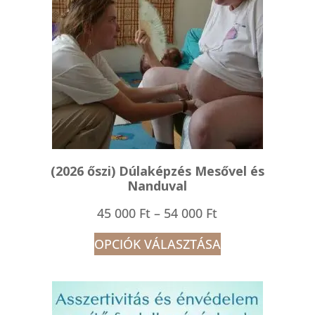
(2026 őszi) Dúlaképzés Mesővel és
Nanduval
Ártartomány:
45 000
Ft
–
54 000
Ft
45
OPCIÓK VÁLASZTÁSA
000 Ft
-
54