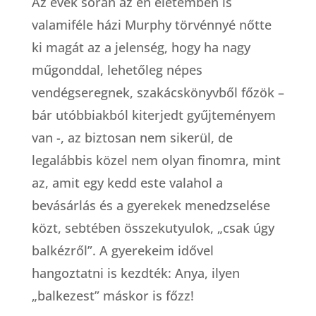
Az évek során az én életemben is
valamiféle házi Murphy törvénnyé nőtte
ki magát az a jelenség, hogy ha nagy
műgonddal, lehetőleg népes
vendégseregnek, szakácskönyvből főzök –
bár utóbbiakból kiterjedt gyűjteményem
van -, az biztosan nem sikerül, de
legalábbis közel nem olyan finomra, mint
az, amit egy kedd este valahol a
bevásárlás és a gyerekek menedzselése
közt, sebtében összekutyulok, „csak úgy
balkézről”. A gyerekeim idővel
hangoztatni is kezdték: Anya, ilyen
„balkezest” máskor is főzz!