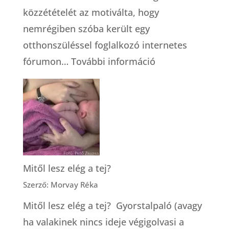
közzétételét az motiválta, hogy
nemrégiben szóba került egy
otthonszüléssel foglalkozó internetes
:
fórumon…
További információ
Hogyan
válasszunk
bábát?
Mitől lesz elég a tej?
Szerző: Morvay Réka
Mitől lesz elég a tej? Gyorstalpaló (avagy
ha valakinek nincs ideje végigolvasi a