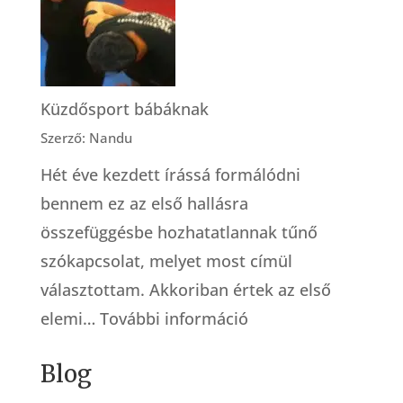
Ajtóstul
az
élet
kapuján
Küzdősport bábáknak
át
Szerző: Nandu
Hét éve kezdett írássá formálódni
bennem ez az első hallásra
összefüggésbe hozhatatlannak tűnő
szókapcsolat, melyet most címül
választottam. Akkoriban értek az első
:
elemi…
További információ
Küzdősport
Blog
bábáknak