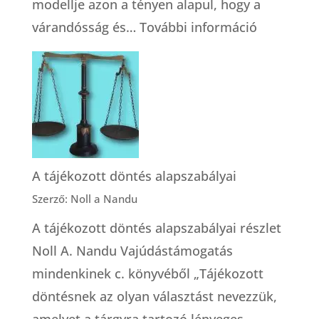
modellje azon a tényen alapul, hogy a
:
várandósság és…
További információ
A
gondosko
bábai
modellje
A tájékozott döntés alapszabályai
Szerző: Noll a Nandu
A tájékozott döntés alapszabályai részlet
Noll A. Nandu Vajúdástámogatás
mindenkinek c. könyvéből „Tájékozott
döntésnek az olyan választást nevezzük,