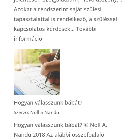
Azokat a rendszerint saját szülési
tapasztalattal is rendelkező, a szüléssel
kapcsolatos kérdések…
További
:
információ
Dúlaszolgálat
–
és
egyáltalán,
mit
jelent
Hogyan válasszunk bábát?
az,
Szerző: Noll a Nandu
hogy
Hogyan válasszunk bábát? © Noll A.
dúla?
Nandu 2018 Az alábbi összefoglaló