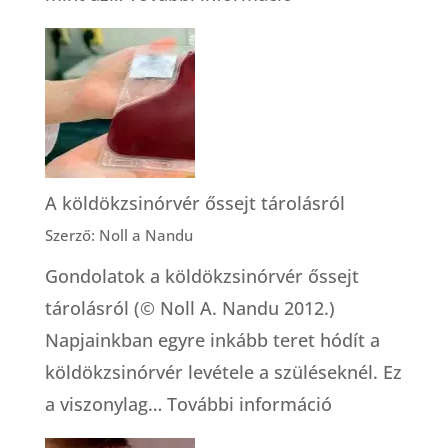
Toxémia
–
mítosz
és
működő
megoldás
A köldökzsinórvér őssejt tárolásról
Szerző: Noll a Nandu
Gondolatok a köldökzsinórvér őssejt
tárolásról (© Noll A. Nandu 2012.)
Napjainkban egyre inkább teret hódít a
köldökzsinórvér levétele a szüléseknél. Ez
:
a viszonylag…
További információ
A