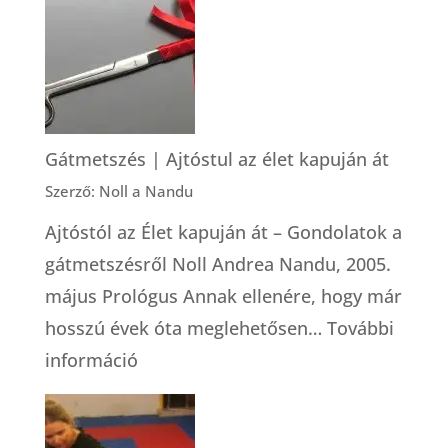
holisztikus
bába
Gátmetszés | Ajtóstul az élet kapuján át
Szerző: Noll a Nandu
Ajtóstól az Élet kapuján át – Gondolatok a
gátmetszésről Noll Andrea Nandu, 2005.
május Prológus Annak ellenére, hogy már
hosszú évek óta meglehetősen…
További
:
információ
Gátmetszés
|