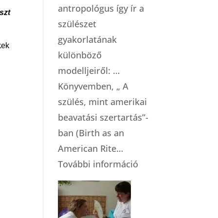
antropológus így ír a
szt
szülészet
gyakorlatának
kek
különböző
modelljeiről: …
Könyvemben, „ A
szülés, mint amerikai
beavatási szertartás”-
ban (Birth as an
American Rite…
:
További információ
A
szülészeti
gondoskodás