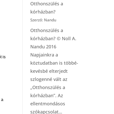
Otthonszülés a
kórházban?
Szerző: Nandu
Otthonszülés a
kórházban? © Noll A.
Nandu 2016
Napjainkra a
t is
köztudatban is többé-
kevésbé elterjedt
szlogenné vált az
„Otthonszülés a
kórházban”. Az
 a
ellentmondásos
szókapcsolat…