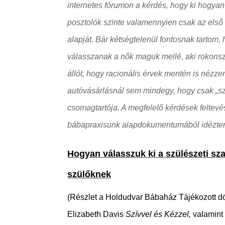
internetes fórumon a kérdés, hogy ki hogyan
posztolók szinte valamennyien csak az első lá
alapját. Bár kétségtelenül fontosnak tartom,
válasszanak a nők maguk mellé, aki rokonsze
állót, hogy racionális érvek mentén is nézz
autóvásárlásnál sem mindegy, hogy csak „sz
csomagtartója. A megfelelő kérdések feltevés
bábapraxisunk alapdokumentumából idézte
Hogyan válasszuk ki a szülészeti sz
szülőknek
(Részlet a Holdudvar Bábaház Tájékozott dö
Elizabeth Davis
Szívvel és Kézzel,
valamint