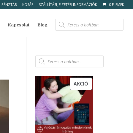
PÉNZTÁR
KOSÁR
SZÁLLÍTÁSI, FIZETÉSI INFORMÁCIÓK
0 ELEMEK
Products
search
Kapcsolat
Blog
Products
search
AKCIÓS
AKCIÓ
TERMÉK