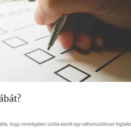
ábát?
válta, hogy nemrégiben szóba került egy otthonszüléssel foglalk