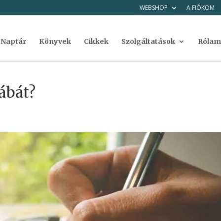
WEBSHOP
A FIÓKOM
Naptár
Könyvek
Cikkek
Szolgáltatások
Rólam
ábát?