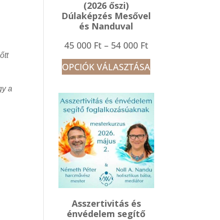
(2026 őszi)
Dúlaképzés Mesővel
és Nanduval
Ártartomány:
45 000
Ft
–
54 000
Ft
őtt
45
OPCIÓK VÁLASZTÁSA
000 Ft
gy a
-
54
000 Ft
Asszertivitás és
énvédelem segítő