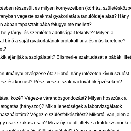
ésben részesült és milyen környezetben (kórház, születésközp
 arányban végezte szakmai gyakorlatát a tanulóideje alatt? Hány
ében abban tapasztalt bába felügyelete mellett?
hely tárgyi és szemléleti adottságait tekintve? Milyen a
l bír ő a saját gyakorlatának protokolljaira és más kereteire?
et?
kik ajánlják a szolgálatait? Elismeri-e szaktudását a bábák, ille
tanulmányai elvégzése óta? Ebből hány intézeten kívüli szülést
aélesztési kurzust? Részt vesz-e szakmai továbbképzéseken?
tatásai közé? Végez-e várandósgondozást? Milyen hosszúak a
 látogatás (hányszor)? Mik a lehetőségek a laborvizsgálatok
használatára? Végez-e szülésfelkészítést? Mikortól van jelen a
 csak szakaszosan? Mi az újszülött, illetve a köldökzsinór kor
 a szülés után újszülöttvizsgálatot? Végez-e gyermekágyi