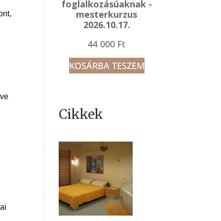
foglalkozásúaknak -
mesterkurzus
ont,
2026.10.17.
44 000
Ft
KOSÁRBA TESZEM
tve
Cikkek
ai