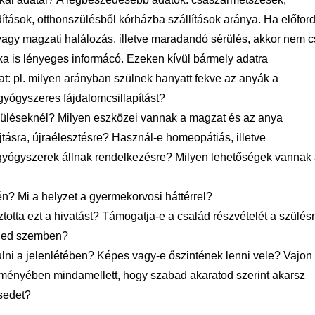
ások, otthonszülésből kórházba szállítások aránya. Ha előford
agy magzati halálozás, illetve maradandó sérülés, akkor nem 
a is lényeges informácó. Ezeken kívül bármely adatra
t: pl. milyen arányban szülnek hanyatt fekve az anyák a
yógyszeres fájdalomcsillapítást?
szüléseknél? Milyen eszközei vannak a magzat és az anya
tásra, újraélesztésre? Használ-e homeopátiás, illetve
yógyszerek állnak rendelkezésre? Milyen lehetőségek vannak
én? Mi a helyzet a gyermekorvosi háttérrel?
ztotta ezt a hivatást? Támogatja-e a család részvételét a szülés
eled szemben?
lni a jelenlétében? Képes vagy-e őszintének lenni vele?
Vajon
eményében mindamellett, hogy szabad akaratod szerint akarsz
ésedet?