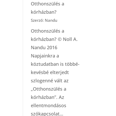
Otthonszülés a
kórházban?
Szerző: Nandu
Otthonszülés a
kórházban? © Noll A.
Nandu 2016
Napjainkra a
köztudatban is többé-
kevésbé elterjedt
szlogenné vált az
„Otthonszülés a
kórházban”. Az
ellentmondásos
szókapcsolat…