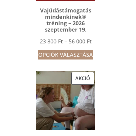
Vajúdástámogatás
mindenkinek®
tréning – 2026
szeptember 19.
Ártartomány:
23 800
Ft
–
56 000
Ft
23
OPCIÓK VÁLASZTÁSA
800 Ft
-
AKCIÓS
AKCIÓ
56
TERMÉK
000 Ft