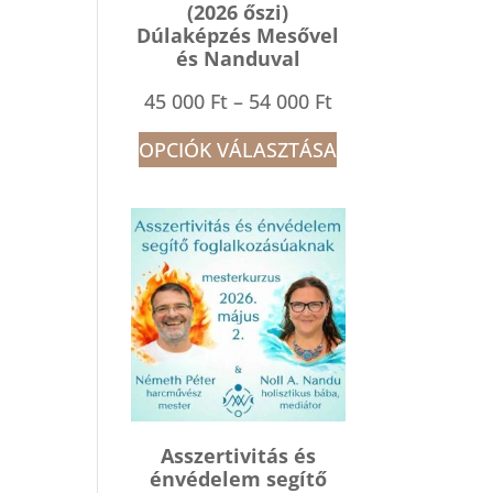
(2026 őszi)
Dúlaképzés Mesővel
és Nanduval
Ártartomány:
45 000
Ft
–
54 000
Ft
45
OPCIÓK VÁLASZTÁSA
000 Ft
-
54
000 Ft
Asszertivitás és
énvédelem segítő