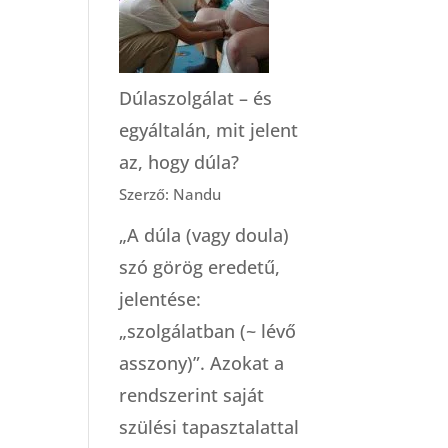
modelljei
(Robbie
Davis-
Dúlaszolgálat – és
Floyd)
egyáltalán, mit jelent
az, hogy dúla?
Szerző: Nandu
„A dúla (vagy doula)
szó görög eredetű,
jelentése:
„szolgálatban (~ lévő
asszony)”. Azokat a
rendszerint saját
szülési tapasztalattal