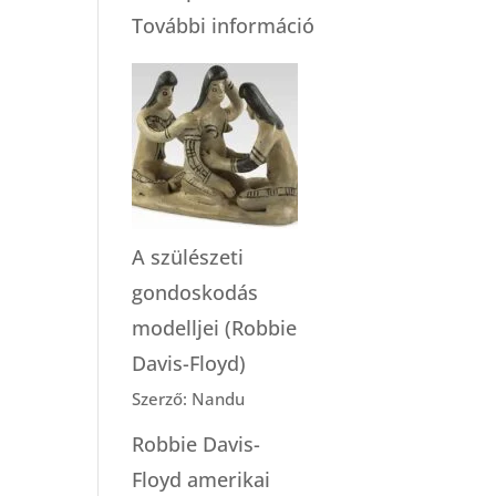
:
További információ
Otthonszülés
a
kórházban?
A szülészeti
gondoskodás
modelljei (Robbie
Davis-Floyd)
Szerző: Nandu
Robbie Davis-
Floyd amerikai