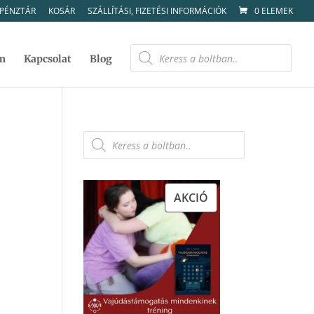
PÉNZTÁR
KOSÁR
SZÁLLÍTÁSI, FIZETÉSI INFORMÁCIÓK
0 ELEMEK
Products
search
m
Kapcsolat
Blog
Products
search
AKCIÓS
AKCIÓ
TERMÉK