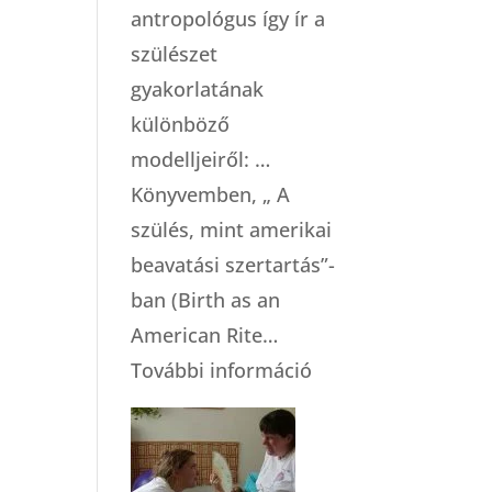
antropológus így ír a
szülészet
gyakorlatának
különböző
modelljeiről: …
Könyvemben, „ A
szülés, mint amerikai
beavatási szertartás”-
ban (Birth as an
American Rite…
:
További információ
A
szülészeti
gondoskodás