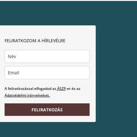
FELIRATKOZOM A HÍRLEVÉLRE
A feliratkozással elfogadod az
ÁSZF
-et és az
Adatvédelmi irányelveket.
FELIRATKOZÁS