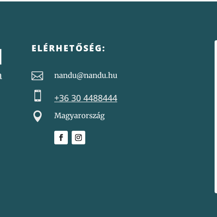
ELÉRHETŐSÉG:

nandu@nandu.hu

+36 30 4488444

Magyarország