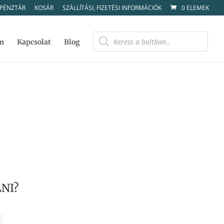
PÉNZTÁR
KOSÁR
SZÁLLÍTÁSI, FIZETÉSI INFORMÁCIÓK
0 ELEMEK
Products
search
m
Kapcsolat
Blog
NI?