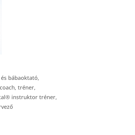
- és bábaoktató,
coach, tréner,
al® instruktor tréner,
ervező