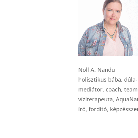
Noll A. Nandu
holisztikus bába, dúla
mediátor, coach, team
víziterapeuta, AquaNat
író, fordító, képzéssz