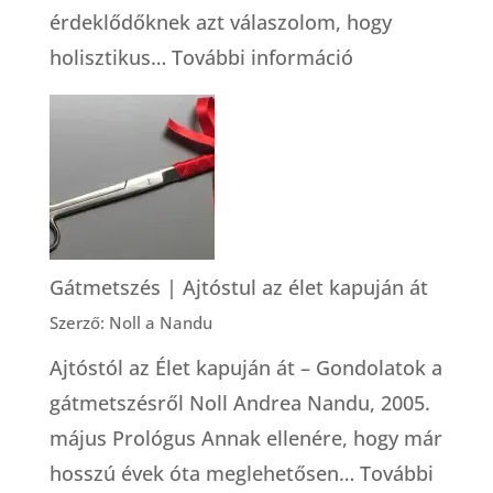
érdeklődőknek azt válaszolom, hogy
:
holisztikus…
További információ
Foglalkozása:
holisztikus
bába
Gátmetszés | Ajtóstul az élet kapuján át
Szerző: Noll a Nandu
Ajtóstól az Élet kapuján át – Gondolatok a
gátmetszésről Noll Andrea Nandu, 2005.
május Prológus Annak ellenére, hogy már
hosszú évek óta meglehetősen…
További