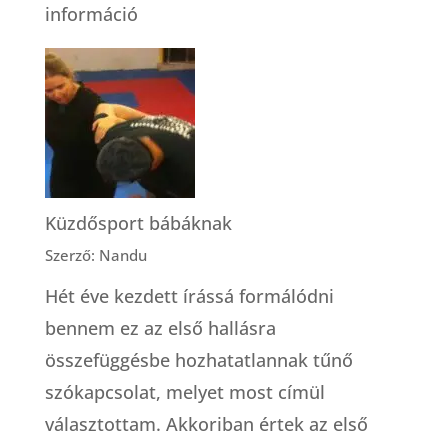
:
információ
Gátmetszés
|
Ajtóstul
az
élet
kapuján
Küzdősport bábáknak
át
Szerző: Nandu
Hét éve kezdett írássá formálódni
bennem ez az első hallásra
összefüggésbe hozhatatlannak tűnő
szókapcsolat, melyet most címül
választottam. Akkoriban értek az első