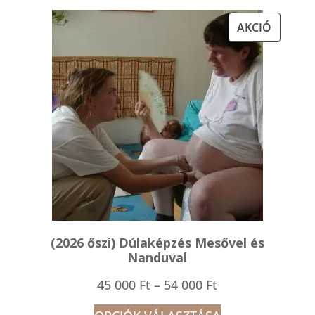
-
AKCIÓS
AKCIÓ
56
TERMÉK
000 Ft
(2026 őszi) Dúlaképzés Mesővel és
Nanduval
Ártartomány:
45 000
Ft
–
54 000
Ft
45