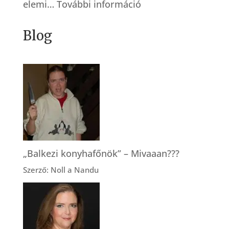
:
elemi…
További információ
Küzdősport
Blog
bábáknak
„Balkezi konyhafőnök” – Mivaaan???
Szerző: Noll a Nandu