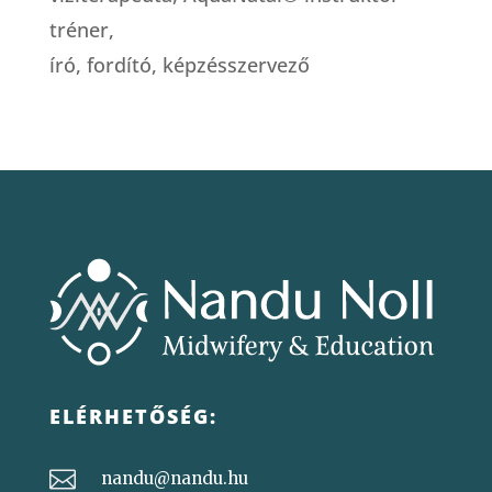
tréner,
író, fordító, képzésszervező
ELÉRHETŐSÉG:

nandu@nandu.hu