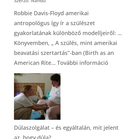
Szerző: Nandu
Robbie Davis-Floyd amerikai
antropológus így ír a szülészet
gyakorlatának különböző modelljeiről: …
Könyvemben, „ A szülés, mint amerikai
beavatási szertartás”-ban (Birth as an
:
American Rite…
További információ
A
szülészeti
gondoskod
modelljei
(Robbie
Davis-
Dúlaszolgálat – és egyáltalán, mit jelent
Floyd)
az, hogy dúla?