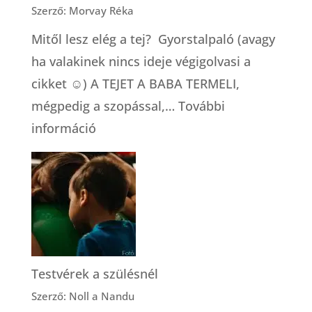
Szerző: Morvay Réka
Mitől lesz elég a tej? Gyorstalpaló (avagy
ha valakinek nincs ideje végigolvasi a
cikket ☺) A TEJET A BABA TERMELI,
mégpedig a szopással,…
További
:
információ
Mitől
lesz
elég
a
tej?
Testvérek a szülésnél
Szerző: Noll a Nandu