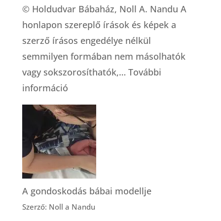
© Holdudvar Bábaház, Noll A. Nandu A
honlapon szereplő írások és képek a
szerző írásos engedélye nélkül
semmilyen formában nem másolhatók
vagy sokszorosíthatók,…
További
:
információ
Testvérek
a
szülésnél
A gondoskodás bábai modellje
Szerző: Noll a Nandu