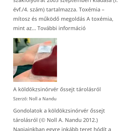
szakfolyóirat 2003 szeptemberi kiadása (I.
évf./4. szám) tartalmazza. Toxémia –
mítosz és működő megoldás A toxémia,
:
mint az…
További információ
Toxémia
–
mítosz
és
működő
megoldás
A köldökzsinórvér őssejt tárolásról
Szerző: Noll a Nandu
Gondolatok a köldökzsinórvér őssejt
tárolásról (© Noll A. Nandu 2012.)
Napjainkban egyre inkább teret hódít a