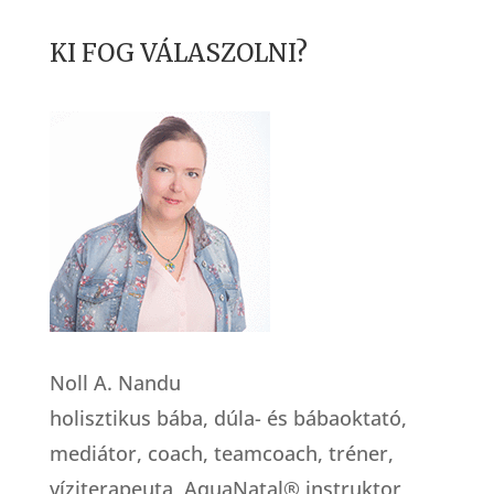
KI FOG VÁLASZOLNI?
Noll A. Nandu
holisztikus bába, dúla- és bábaoktató,
mediátor, coach, teamcoach, tréner,
víziterapeuta, AquaNatal® instruktor