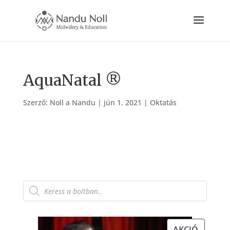
AquaNatal ®
Szerző:
Noll a Nandu
|
jún 1, 2021
|
Oktatás
Products
search
AKCIÓS
AKCIÓ