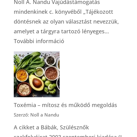
Noll A. Nandu Vajúdástámogatás
mindenkinek c. könyvéből „Tájékozott
döntésnek az olyan választást nevezzük,
amelyet a tárgyra tartozó lényeges…
:
További információ
A
tájékozott
döntés
alapszabályai
Toxémia – mítosz és működő megoldás
Szerző: Noll a Nandu
A cikket a Bábák, Szülésznők