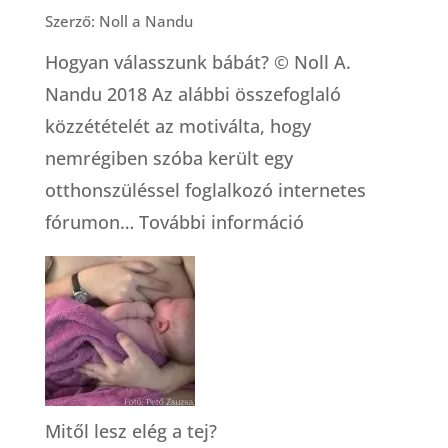
az,
Szerző: Noll a Nandu
hogy
Hogyan válasszunk bábát? © Noll A.
dúla?
Nandu 2018 Az alábbi összefoglaló
közzétételét az motiválta, hogy
nemrégiben szóba került egy
otthonszüléssel foglalkozó internetes
:
fórumon…
További információ
Hogyan
válasszunk
bábát?
Mitől lesz elég a tej?