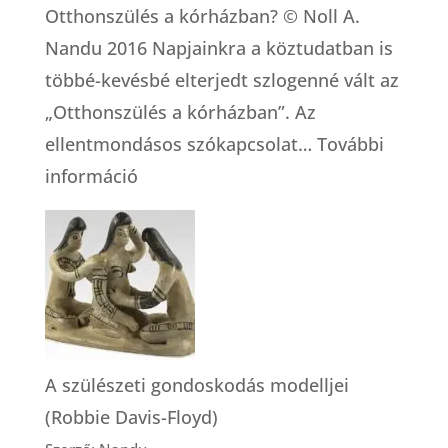
Otthonszülés a kórházban? © Noll A.
Nandu 2016 Napjainkra a köztudatban is
többé-kevésbé elterjedt szlogenné vált az
„Otthonszülés a kórházban”. Az
ellentmondásos szókapcsolat…
További
:
információ
Otthonszülés
a
kórházban?
A szülészeti gondoskodás modelljei
(Robbie Davis-Floyd)