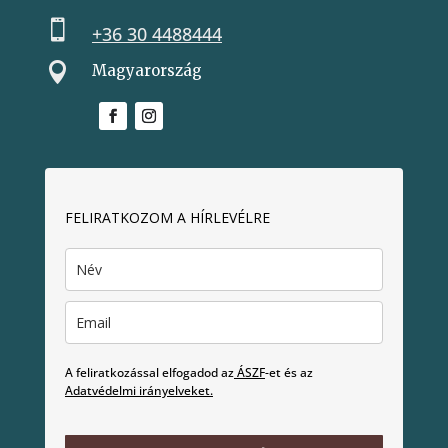

+36 30 4488444

Magyarország
FELIRATKOZOM A HÍRLEVÉLRE
A feliratkozással elfogadod az
ÁSZF
-et és az
Adatvédelmi irányelveket.