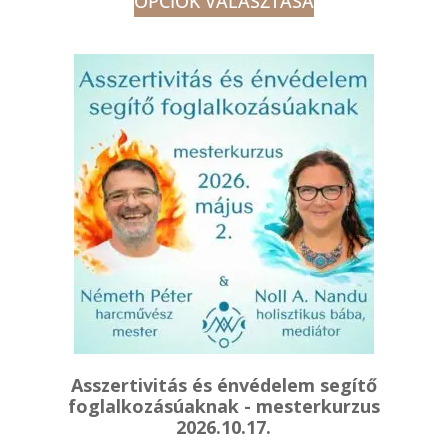
OPCIÓK VÁLASZTÁSA
000 Ft
-
54
000 Ft
Asszertivitás és énvédelem segítő
foglalkozásúaknak - mesterkurzus
2026.10.17.