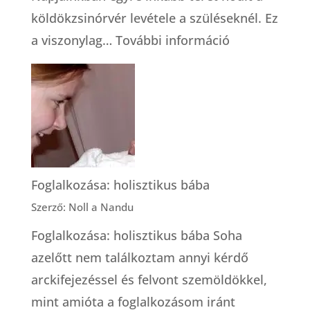
köldökzsinórvér levétele a szüléseknél. Ez
:
a viszonylag…
További információ
A
köldökzsinór
őssejt
tárolásról
Foglalkozása: holisztikus bába
Szerző: Noll a Nandu
Foglalkozása: holisztikus bába Soha
azelőtt nem találkoztam annyi kérdő
arckifejezéssel és felvont szemöldökkel,
mint amióta a foglalkozásom iránt