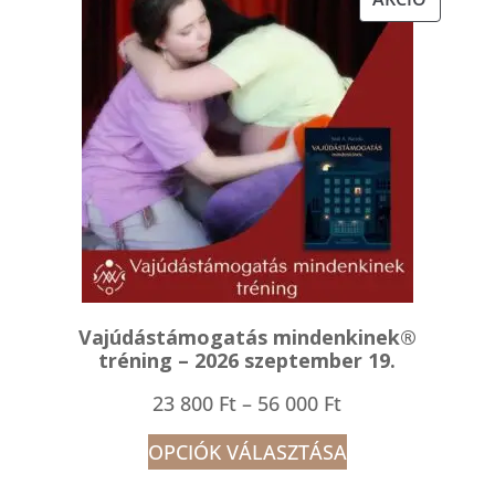
TERMÉK
Vajúdástámogatás mindenkinek®
tréning – 2026 szeptember 19.
Ártartomány:
23 800
Ft
–
56 000
Ft
23
OPCIÓK VÁLASZTÁSA
800 Ft