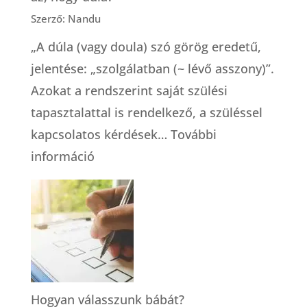
Szerző: Nandu
„A dúla (vagy doula) szó görög eredetű,
jelentése: „szolgálatban (~ lévő asszony)”.
Azokat a rendszerint saját szülési
tapasztalattal is rendelkező, a szüléssel
kapcsolatos kérdések…
További
:
információ
Dúlaszolgálat
–
és
egyáltalán,
mit
jelent
Hogyan válasszunk bábát?