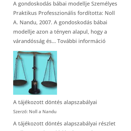
A gondoskodás bábai modellje Személyes
Praktikus Professzionális fordította: Noll
A. Nandu, 2007. A gondoskodás bábai
modellje azon a tényen alapul, hogy a
:
várandósság és…
További információ
A
gondosko
bábai
modellje
A tájékozott döntés alapszabályai
Szerző: Noll a Nandu
A tájékozott döntés alapszabályai részlet