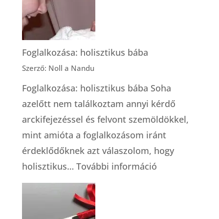
tárolásról
Foglalkozása: holisztikus bába
Szerző: Noll a Nandu
Foglalkozása: holisztikus bába Soha
azelőtt nem találkoztam annyi kérdő
arckifejezéssel és felvont szemöldökkel,
mint amióta a foglalkozásom iránt
érdeklődőknek azt válaszolom, hogy
:
holisztikus…
További információ
Foglalkozása:
holisztikus
bába