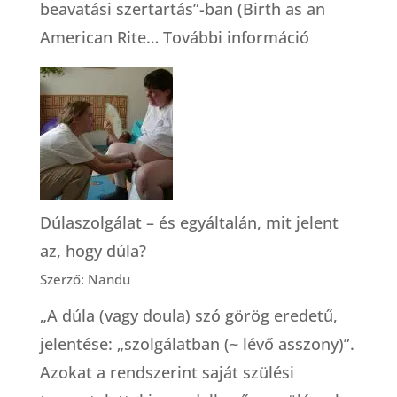
beavatási szertartás”-ban (Birth as an
:
American Rite…
További információ
A
szülészeti
gondoskod
modelljei
(Robbie
Davis-
Dúlaszolgálat – és egyáltalán, mit jelent
Floyd)
az, hogy dúla?
Szerző: Nandu
„A dúla (vagy doula) szó görög eredetű,
jelentése: „szolgálatban (~ lévő asszony)”.
Azokat a rendszerint saját szülési