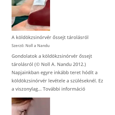
mítosz
és
működő
megoldás
A köldökzsinórvér őssejt tárolásról
Szerző: Noll a Nandu
Gondolatok a köldökzsinórvér őssejt
tárolásról (© Noll A. Nandu 2012.)
Napjainkban egyre inkább teret hódít a
köldökzsinórvér levétele a szüléseknél. Ez
:
a viszonylag…
További információ
A
köldökzsinór
őssejt