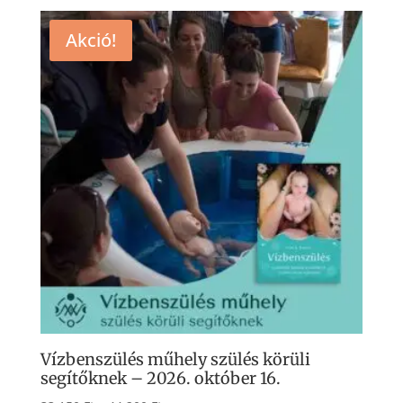
több
400 Ft
Akció!
variá
van.
A
válto
a
term
válas
ki
Vízbenszülés műhely szülés körüli
segítőknek – 2026. október 16.