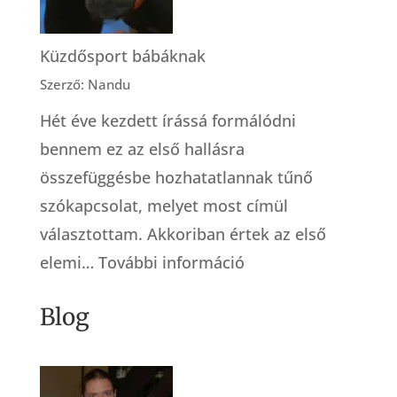
élet
kapuján
Küzdősport bábáknak
át
Szerző: Nandu
Hét éve kezdett írássá formálódni
bennem ez az első hallásra
összefüggésbe hozhatatlannak tűnő
szókapcsolat, melyet most címül
választottam. Akkoriban értek az első
:
elemi…
További információ
Küzdősport
Blog
bábáknak