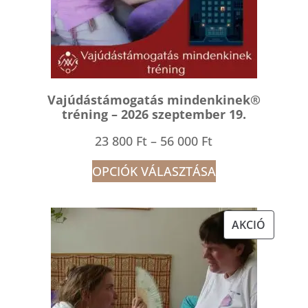
Vajúdástámogatás mindenkinek®
tréning – 2026 szeptember 19.
Ártartomány:
23 800
Ft
–
56 000
Ft
23
OPCIÓK VÁLASZTÁSA
800 Ft
-
AKCIÓS
AKCIÓ
56
TERMÉK
000 Ft