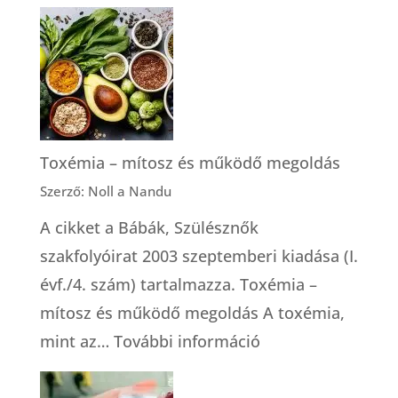
A
tájékozott
döntés
alapszabályai
Toxémia – mítosz és működő megoldás
Szerző: Noll a Nandu
A cikket a Bábák, Szülésznők
szakfolyóirat 2003 szeptemberi kiadása (I.
évf./4. szám) tartalmazza. Toxémia –
mítosz és működő megoldás A toxémia,
:
mint az…
További információ
Toxémia
–