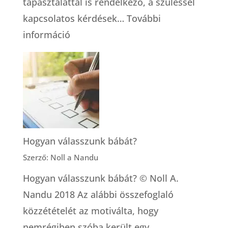
tapasztalattal is rendelkező, a szüléssel
kapcsolatos kérdések…
További
:
információ
Dúlaszolgálat
–
és
egyáltalán,
mit
jelent
Hogyan válasszunk bábát?
az,
Szerző: Noll a Nandu
hogy
Hogyan válasszunk bábát? © Noll A.
dúla?
Nandu 2018 Az alábbi összefoglaló
közzétételét az motiválta, hogy
nemrégiben szóba került egy