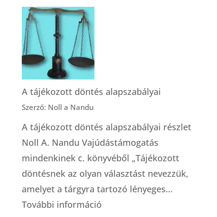
A
gondosko
bábai
modellje
A tájékozott döntés alapszabályai
Szerző: Noll a Nandu
A tájékozott döntés alapszabályai részlet
Noll A. Nandu Vajúdástámogatás
mindenkinek c. könyvéből „Tájékozott
döntésnek az olyan választást nevezzük,
amelyet a tárgyra tartozó lényeges…
:
További információ