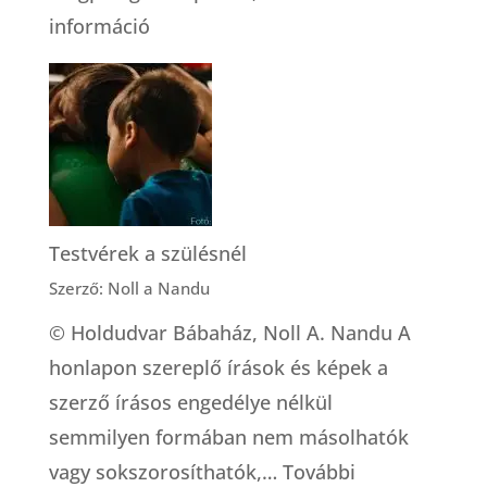
:
információ
Mitől
lesz
elég
a
tej?
Testvérek a szülésnél
Szerző: Noll a Nandu
© Holdudvar Bábaház, Noll A. Nandu A
honlapon szereplő írások és képek a
szerző írásos engedélye nélkül
semmilyen formában nem másolhatók
vagy sokszorosíthatók,…
További