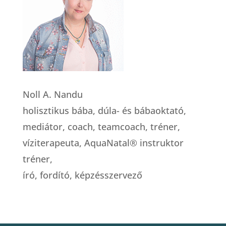
Noll A. Nandu
holisztikus bába, dúla- és bábaoktató,
mediátor, coach, teamcoach, tréner,
víziterapeuta, AquaNatal® instruktor
tréner,
író, fordító, képzésszervező