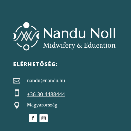
ELÉRHETŐSÉG:

nandu@nandu.hu

+36 30 4488444

Magyarország