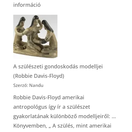
:
információ
Otthonszülés
a
kórházban?
A szülészeti gondoskodás modelljei
(Robbie Davis-Floyd)
Szerző: Nandu
Robbie Davis-Floyd amerikai
antropológus így ír a szülészet
gyakorlatának különböző modelljeiről: …
Könyvemben, „ A szülés, mint amerikai