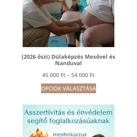
(2026 őszi) Dúlaképzés Mesővel és
Nanduval
Ártartomány:
45 000
Ft
–
54 000
Ft
45
OPCIÓK VÁLASZTÁSA
000 Ft
-
54
000 Ft