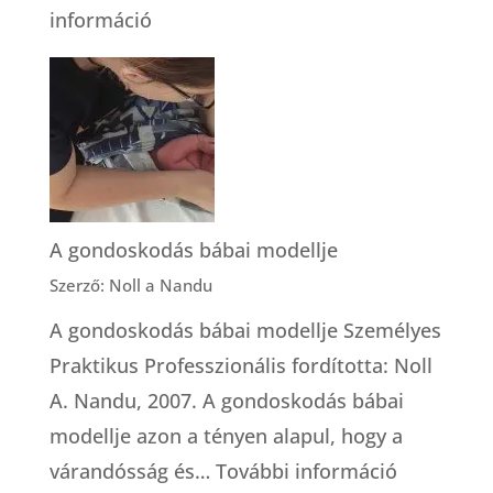
:
információ
Testvérek
a
szülésnél
A gondoskodás bábai modellje
Szerző: Noll a Nandu
A gondoskodás bábai modellje Személyes
Praktikus Professzionális fordította: Noll
A. Nandu, 2007. A gondoskodás bábai
modellje azon a tényen alapul, hogy a
:
várandósság és…
További információ