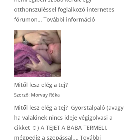
otthonszüléssel foglalkozó internetes
:
fórumon…
További információ
Hogyan
válasszunk
bábát?
Mitől lesz elég a tej?
Szerző: Morvay Réka
Mitől lesz elég a tej? Gyorstalpaló (avagy
ha valakinek nincs ideje végigolvasi a
cikket ☺) A TEJET A BABA TERMELI,
mégpedig a szopással,…
További