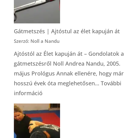
Gátmetszés | Ajtóstul az élet kapuján át
Szerző: Noll a Nandu
Ajtóstól az Élet kapuján át – Gondolatok a
gátmetszésről Noll Andrea Nandu, 2005.
május Prológus Annak ellenére, hogy már
hosszú évek óta meglehetősen…
További
:
információ
Gátmetszés
|
Ajtóstul
az