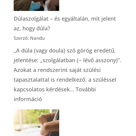
(Robbie
Davis-
Dúlaszolgálat – és egyáltalán, mit jelent
Floyd)
az, hogy dúla?
Szerző: Nandu
„A dúla (vagy doula) szó görög eredetű,
jelentése: „szolgálatban (~ lévő asszony)”.
Azokat a rendszerint saját szülési
tapasztalattal is rendelkező, a szüléssel
kapcsolatos kérdések…
További
:
információ
Dúlaszolgálat
–
és