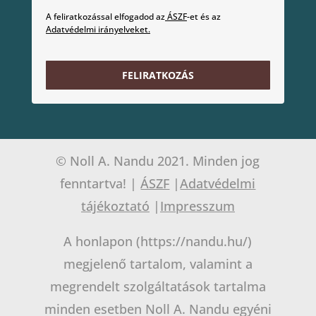
A feliratkozással elfogadod az
ÁSZF
-et és az
Adatvédelmi irányelveket.
FELIRATKOZÁS
© Noll A. Nandu 2021. Minden jog
fenntartva! |
ÁSZF
|
Adatvédelmi
tájékoztató
|
Impresszum
A honlapon (https://nandu.hu/)
megjelenő tartalom, valamint a
megrendelt szolgáltatások tartalma
minden esetben Noll A. Nandu egyéni