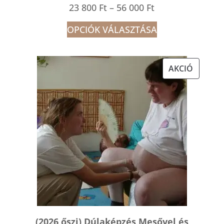
Ártartomány:
23 800
Ft
–
56 000
Ft
23
OPCIÓK VÁLASZTÁSA
800 Ft
-
AKCIÓS
AKCIÓ
56
TERMÉK
000 Ft
(2026 őszi) Dúlaképzés Mesővel és