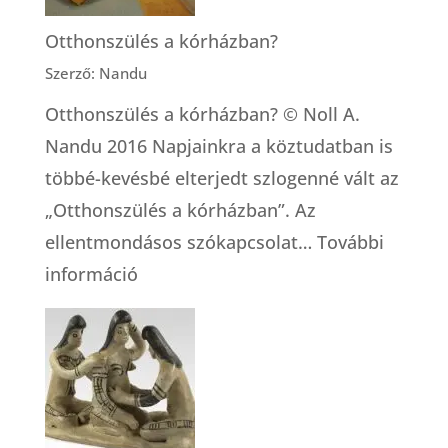
Otthonszülés a kórházban?
Szerző: Nandu
Otthonszülés a kórházban? © Noll A.
Nandu 2016 Napjainkra a köztudatban is
többé-kevésbé elterjedt szlogenné vált az
„Otthonszülés a kórházban”. Az
ellentmondásos szókapcsolat…
További
:
információ
Otthonszülés
a
kórházban?