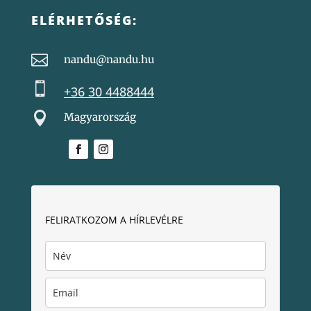
ELÉRHETŐSÉG:

nandu@nandu.hu

+36 30 4488444

Magyarország
FELIRATKOZOM A HÍRLEVÉLRE