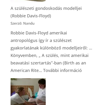
A szülészeti gondoskodás modelljei
(Robbie Davis-Floyd)
Szerző: Nandu
Robbie Davis-Floyd amerikai
antropológus így ír a szülészet
gyakorlatának különböző modelljeiről: …
Könyvemben, „ A szülés, mint amerikai
beavatási szertartás”-ban (Birth as an
:
American Rite…
További információ
A
szülészeti
gondoskod
modelljei