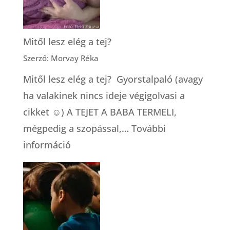
Mitől lesz elég a tej?
Szerző: Morvay Réka
Mitől lesz elég a tej? Gyorstalpaló (avagy
ha valakinek nincs ideje végigolvasi a
cikket ☺) A TEJET A BABA TERMELI,
mégpedig a szopással,…
További
:
információ
Mitől
lesz
elég
a
tej?