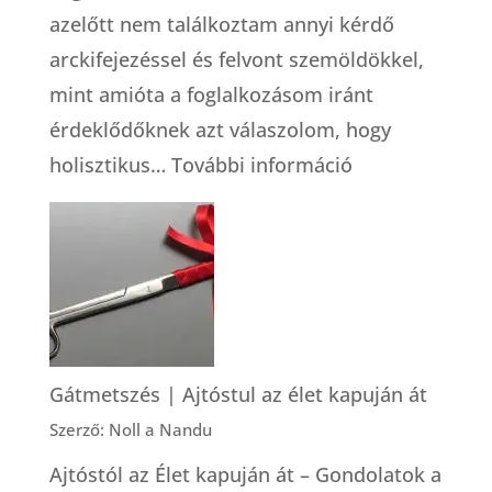
azelőtt nem találkoztam annyi kérdő
arckifejezéssel és felvont szemöldökkel,
mint amióta a foglalkozásom iránt
érdeklődőknek azt válaszolom, hogy
:
holisztikus…
További információ
Foglalkozása:
holisztikus
bába
Gátmetszés | Ajtóstul az élet kapuján át
Szerző: Noll a Nandu
Ajtóstól az Élet kapuján át – Gondolatok a