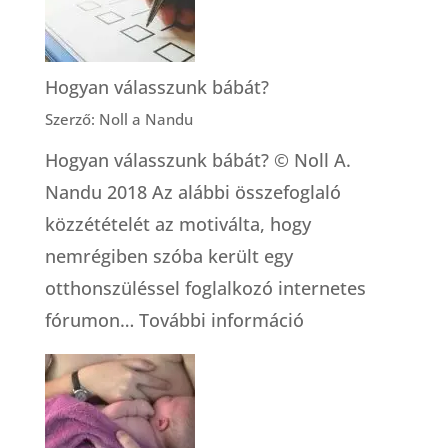
egyáltalán,
mit
jelent
Hogyan válasszunk bábát?
az,
Szerző: Noll a Nandu
hogy
Hogyan válasszunk bábát? © Noll A.
dúla?
Nandu 2018 Az alábbi összefoglaló
közzétételét az motiválta, hogy
nemrégiben szóba került egy
otthonszüléssel foglalkozó internetes
:
fórumon…
További információ
Hogyan
válasszunk
bábát?