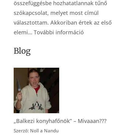
összefüggésbe hozhatatlannak tűnő
szókapcsolat, melyet most címül
választottam. Akkoriban értek az első
:
elemi…
További információ
Küzdősport
Blog
bábáknak
„Balkezi konyhafőnök” – Mivaaan???
Szerző: Noll a Nandu