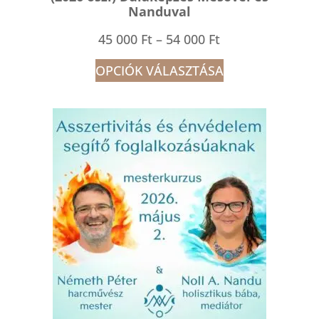
Nanduval
Ártartomány:
45 000
Ft
–
54 000
Ft
45
OPCIÓK VÁLASZTÁSA
000 Ft
-
54
000 Ft