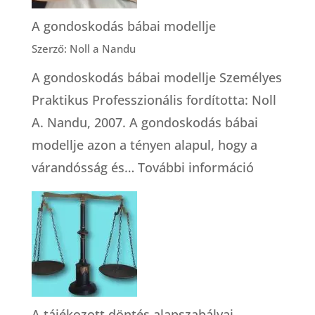
A gondoskodás bábai modellje
Szerző: Noll a Nandu
A gondoskodás bábai modellje Személyes
Praktikus Professzionális fordította: Noll
A. Nandu, 2007. A gondoskodás bábai
modellje azon a tényen alapul, hogy a
:
várandósság és…
További információ
A
gondosko
bábai
modellje
A tájékozott döntés alapszabályai