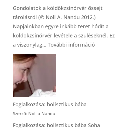
Gondolatok a köldökzsinórvér őssejt
tárolásról (© Noll A. Nandu 2012.)
Napjainkban egyre inkább teret hódít a
köldökzsinórvér levétele a szüléseknél. Ez
:
a viszonylag…
További információ
A
köldökzsinór
őssejt
tárolásról
Foglalkozása: holisztikus bába
Szerző: Noll a Nandu
Foglalkozása: holisztikus bába Soha