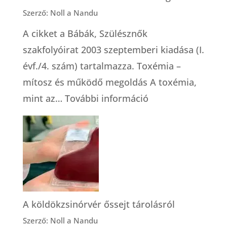
Szerző: Noll a Nandu
A cikket a Bábák, Szülésznők
szakfolyóirat 2003 szeptemberi kiadása (I.
évf./4. szám) tartalmazza. Toxémia –
mítosz és működő megoldás A toxémia,
:
mint az…
További információ
Toxémia
–
mítosz
és
működő
megoldás
A köldökzsinórvér őssejt tárolásról
Szerző: Noll a Nandu