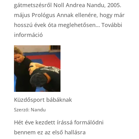
gátmetszésről Noll Andrea Nandu, 2005.
május Prológus Annak ellenére, hogy már
hosszú évek óta meglehetősen…
További
:
információ
Gátmetszés
|
Ajtóstul
az
élet
kapuján
Küzdősport bábáknak
át
Szerző: Nandu
Hét éve kezdett írássá formálódni
bennem ez az első hallásra