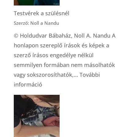
Testvérek a szülésnél
Szerző: Noll a Nandu
© Holdudvar Bábaház, Noll A. Nandu A
honlapon szereplő írások és képek a
szerző írásos engedélye nélkül
semmilyen formában nem másolhatók
vagy sokszorosíthatók,…
További
:
információ
Testvérek
a
szülésnél