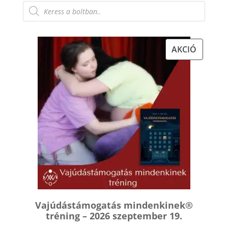
variá
Products
search
van.
A
válto
AKCIÓS
AKCIÓ
a
TERMÉK
term
válas
ki
Vajúdástámogatás mindenkinek®
tréning – 2026 szeptember 19.