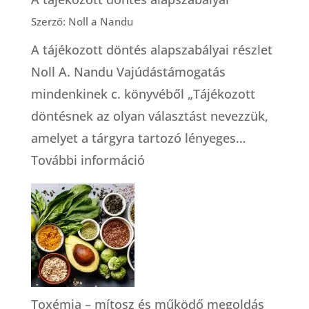
Szerző: Noll a Nandu
A tájékozott döntés alapszabályai részlet
Noll A. Nandu Vajúdástámogatás
mindenkinek c. könyvéből „Tájékozott
döntésnek az olyan választást nevezzük,
amelyet a tárgyra tartozó lényeges…
:
További információ
A
tájékozott
döntés
alapszabályai
Toxémia – mítosz és működő megoldás