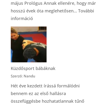
május Prológus Annak ellenére, hogy már
hosszú évek óta meglehetősen…
További
:
információ
Gátmetszés
|
Ajtóstul
az
élet
kapuján
Küzdősport bábáknak
át
Szerző: Nandu
Hét éve kezdett írássá formálódni
bennem ez az első hallásra
összefüggésbe hozhatatlannak tűnő