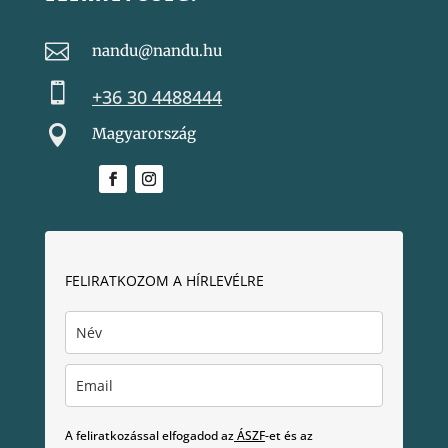

nandu@nandu.hu

+36 30 4488444

Magyarország
FELIRATKOZOM A HÍRLEVÉLRE
A feliratkozással elfogadod az
ÁSZF
-et és az