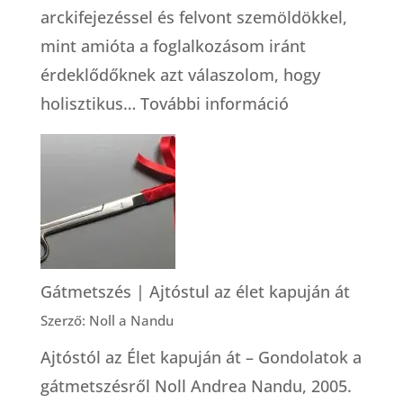
arckifejezéssel és felvont szemöldökkel,
mint amióta a foglalkozásom iránt
érdeklődőknek azt válaszolom, hogy
:
holisztikus…
További információ
Foglalkozása:
holisztikus
bába
Gátmetszés | Ajtóstul az élet kapuján át
Szerző: Noll a Nandu
Ajtóstól az Élet kapuján át – Gondolatok a
gátmetszésről Noll Andrea Nandu, 2005.