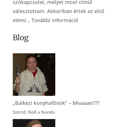
szókapcsolat, melyet most címül
választottam. Akkoriban értek az első
:
elemi…
További információ
Küzdősport
Blog
bábáknak
„Balkezi konyhafőnök” – Mivaaan???
Szerző: Noll a Nandu