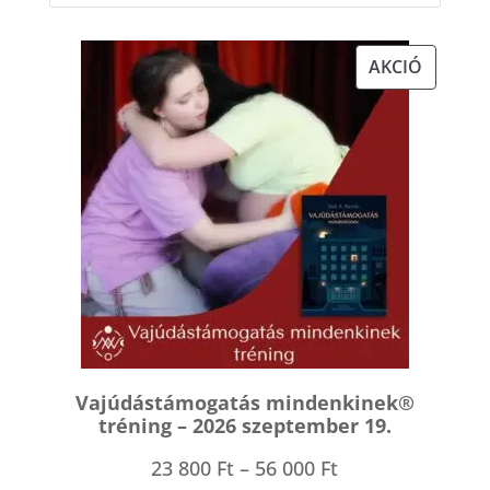
válto
a
AKCIÓS
AKCIÓ
term
TERMÉK
válas
ki
Vajúdástámogatás mindenkinek®
tréning – 2026 szeptember 19.
Ártartomány:
23 800
Ft
–
56 000
Ft