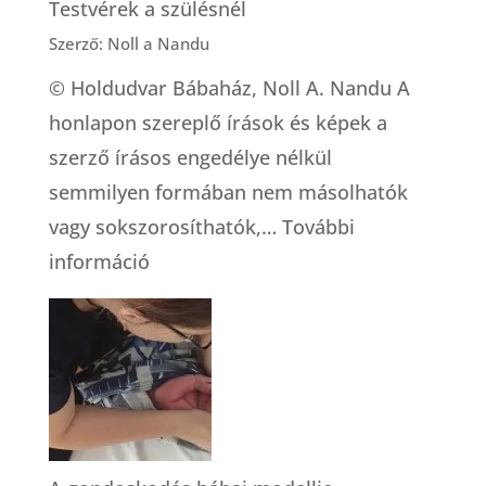
Testvérek a szülésnél
Szerző: Noll a Nandu
© Holdudvar Bábaház, Noll A. Nandu A
honlapon szereplő írások és képek a
szerző írásos engedélye nélkül
semmilyen formában nem másolhatók
vagy sokszorosíthatók,…
További
:
információ
Testvérek
a
szülésnél