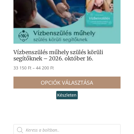
Vízbenszülés műhely szülés körüli
segítőknek – 2026. október 16.
Ártartomány:
33 150
Ft
–
44 200
Ft
33
Enne
150 Ft
OPCIÓK VÁLASZTÁSA
a
-
term
44
Készleten
több
200 Ft
variá
van.
Products
A
search