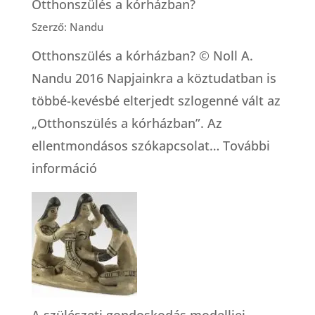
Otthonszülés a kórházban?
Szerző: Nandu
Otthonszülés a kórházban? © Noll A.
Nandu 2016 Napjainkra a köztudatban is
többé-kevésbé elterjedt szlogenné vált az
„Otthonszülés a kórházban”. Az
ellentmondásos szókapcsolat…
További
:
információ
Otthonszülés
a
kórházban?
A szülészeti gondoskodás modelljei