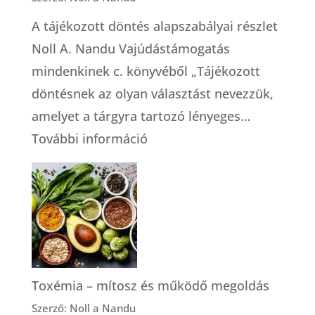
A tájékozott döntés alapszabályai részlet
Noll A. Nandu Vajúdástámogatás
mindenkinek c. könyvéből „Tájékozott
döntésnek az olyan választást nevezzük,
amelyet a tárgyra tartozó lényeges…
:
További információ
A
tájékozott
döntés
alapszabályai
Toxémia – mítosz és működő megoldás
Szerző: Noll a Nandu