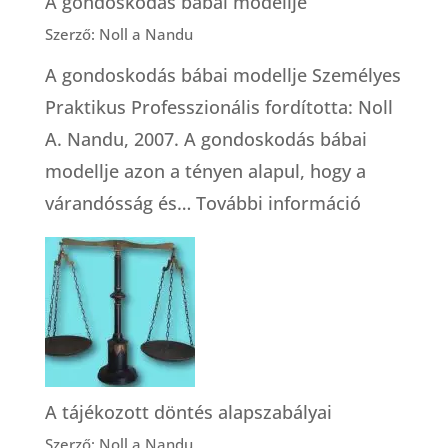
A gondoskodás bábai modellje
Szerző: Noll a Nandu
A gondoskodás bábai modellje Személyes
Praktikus Professzionális fordította: Noll
A. Nandu, 2007. A gondoskodás bábai
modellje azon a tényen alapul, hogy a
:
várandósság és…
További információ
A
gondosko
bábai
modellje
A tájékozott döntés alapszabályai
Szerző: Noll a Nandu