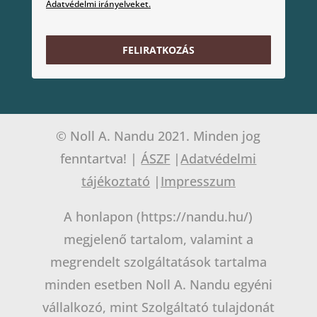
Adatvédelmi irányelveket.
FELIRATKOZÁS
© Noll A. Nandu 2021. Minden jog
fenntartva! |
ÁSZF
|
Adatvédelmi
tájékoztató
|
Impresszum
A honlapon (https://nandu.hu/)
megjelenő tartalom, valamint a
megrendelt szolgáltatások tartalma
minden esetben Noll A. Nandu egyéni
vállalkozó, mint Szolgáltató tulajdonát