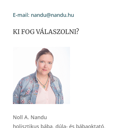
E-mail: nandu@nandu.hu
KI FOG VÁLASZOLNI?
Noll A. Nandu
holisztikus bába, dúla- és bábaoktató,