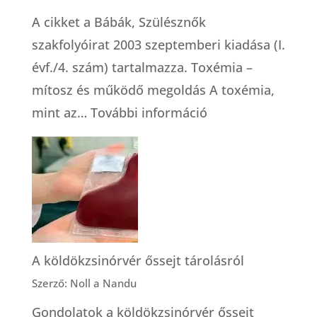
A cikket a Bábák, Szülésznők
szakfolyóirat 2003 szeptemberi kiadása (I.
évf./4. szám) tartalmazza. Toxémia –
mítosz és működő megoldás A toxémia,
:
mint az…
További információ
Toxémia
–
mítosz
és
működő
megoldás
A köldökzsinórvér őssejt tárolásról
Szerző: Noll a Nandu
Gondolatok a köldökzsinórvér őssejt