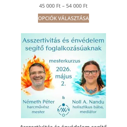
Ártartomány:
45 000
Ft
–
54 000
Ft
45
OPCIÓK VÁLASZTÁSA
000 Ft
-
54
000 Ft
Asszertivitás és énvédelem segítő