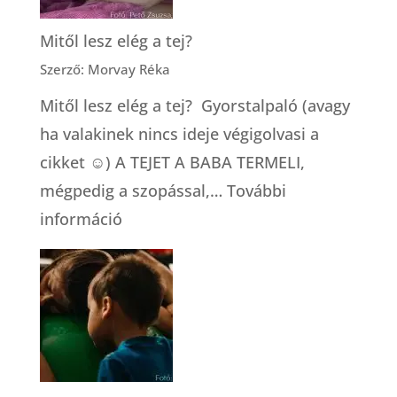
Mitől lesz elég a tej?
Szerző: Morvay Réka
Mitől lesz elég a tej? Gyorstalpaló (avagy
ha valakinek nincs ideje végigolvasi a
cikket ☺) A TEJET A BABA TERMELI,
mégpedig a szopással,…
További
:
információ
Mitől
lesz
elég
a
tej?