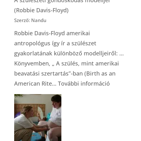
(Robbie Davis-Floyd)
Szerző: Nandu
Robbie Davis-Floyd amerikai
antropológus így ír a szülészet
gyakorlatának különböző modelljeiről: …
Könyvemben, „ A szülés, mint amerikai
beavatási szertartás”-ban (Birth as an
:
American Rite…
További információ
A
szülészeti
gondoskod
modelljei
(Robbie