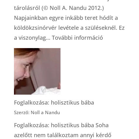
tárolásról (© Noll A. Nandu 2012.)
Napjainkban egyre inkább teret hódít a
köldökzsinórvér levétele a szüléseknél. Ez
:
a viszonylag…
További információ
A
köldökzsinór
őssejt
tárolásról
Foglalkozása: holisztikus bába
Szerző: Noll a Nandu
Foglalkozása: holisztikus bába Soha
azelőtt nem találkoztam annyi kérdő