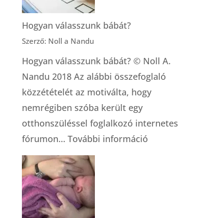
mit
jelent
Hogyan válasszunk bábát?
az,
Szerző: Noll a Nandu
hogy
Hogyan válasszunk bábát? © Noll A.
dúla?
Nandu 2018 Az alábbi összefoglaló
közzétételét az motiválta, hogy
nemrégiben szóba került egy
otthonszüléssel foglalkozó internetes
:
fórumon…
További információ
Hogyan
válasszunk
bábát?