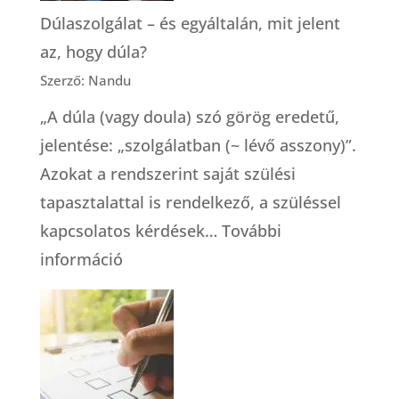
Davis-
Dúlaszolgálat – és egyáltalán, mit jelent
Floyd)
az, hogy dúla?
Szerző: Nandu
„A dúla (vagy doula) szó görög eredetű,
jelentése: „szolgálatban (~ lévő asszony)”.
Azokat a rendszerint saját szülési
tapasztalattal is rendelkező, a szüléssel
kapcsolatos kérdések…
További
:
információ
Dúlaszolgálat
–
és
egyáltalán,