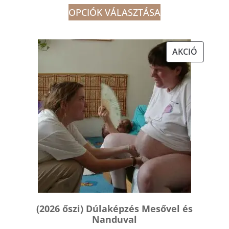
23
OPCIÓK VÁLASZTÁSA
800 Ft
-
AKCIÓS
AKCIÓ
56
TERMÉK
000 Ft
(2026 őszi) Dúlaképzés Mesővel és
Nanduval