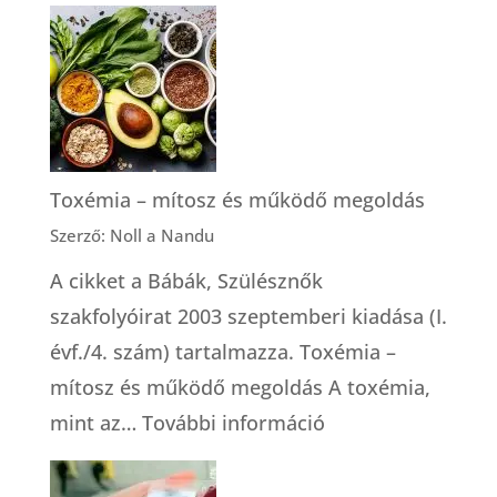
A
tájékozott
döntés
alapszabályai
Toxémia – mítosz és működő megoldás
Szerző: Noll a Nandu
A cikket a Bábák, Szülésznők
szakfolyóirat 2003 szeptemberi kiadása (I.
évf./4. szám) tartalmazza. Toxémia –
mítosz és működő megoldás A toxémia,
:
mint az…
További információ
Toxémia
–