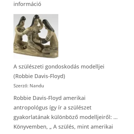
:
információ
Otthonszülés
a
kórházban?
A szülészeti gondoskodás modelljei
(Robbie Davis-Floyd)
Szerző: Nandu
Robbie Davis-Floyd amerikai
antropológus így ír a szülészet
gyakorlatának különböző modelljeiről: …
Könyvemben, „ A szülés, mint amerikai