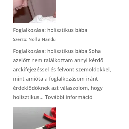
tárolásról
Foglalkozása: holisztikus bába
Szerző: Noll a Nandu
Foglalkozása: holisztikus bába Soha
azelőtt nem találkoztam annyi kérdő
arckifejezéssel és felvont szemöldökkel,
mint amióta a foglalkozásom iránt
érdeklődőknek azt válaszolom, hogy
:
holisztikus…
További információ
Foglalkozása:
holisztikus
bába