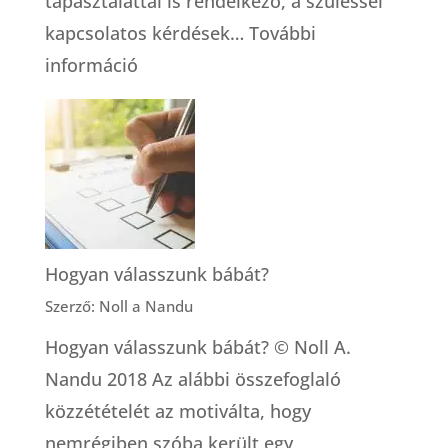
tapasztalattal is rendelkező, a szüléssel
kapcsolatos kérdések…
További
:
információ
Dúlaszolgálat
–
és
egyáltalán,
mit
jelent
Hogyan válasszunk bábát?
az,
Szerző: Noll a Nandu
hogy
Hogyan válasszunk bábát? © Noll A.
dúla?
Nandu 2018 Az alábbi összefoglaló
közzétételét az motiválta, hogy
nemrégiben szóba került egy