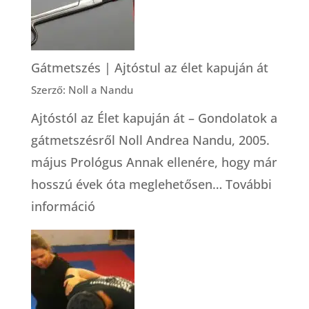
Gátmetszés | Ajtóstul az élet kapuján át
Szerző: Noll a Nandu
Ajtóstól az Élet kapuján át – Gondolatok a
gátmetszésről Noll Andrea Nandu, 2005.
május Prológus Annak ellenére, hogy már
hosszú évek óta meglehetősen…
További
:
információ
Gátmetszés
|
Ajtóstul
az