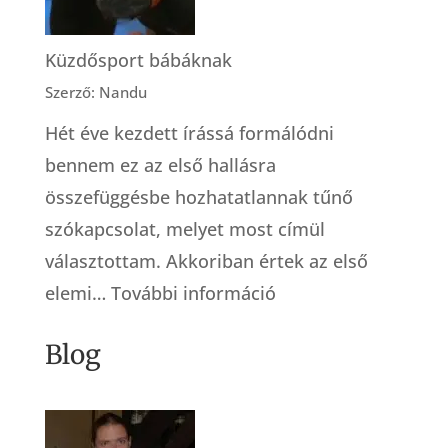
élet
kapuján
Küzdősport bábáknak
át
Szerző: Nandu
Hét éve kezdett írássá formálódni
bennem ez az első hallásra
összefüggésbe hozhatatlannak tűnő
szókapcsolat, melyet most címül
választottam. Akkoriban értek az első
:
elemi…
További információ
Küzdősport
Blog
bábáknak