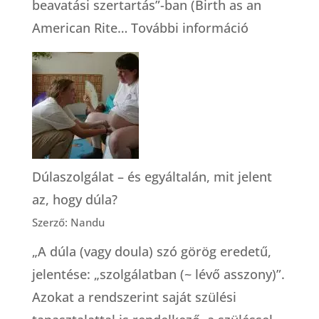
beavatási szertartás”-ban (Birth as an
:
American Rite…
További információ
A
szülészeti
gondoskod
modelljei
(Robbie
Davis-
Dúlaszolgálat – és egyáltalán, mit jelent
Floyd)
az, hogy dúla?
Szerző: Nandu
„A dúla (vagy doula) szó görög eredetű,
jelentése: „szolgálatban (~ lévő asszony)”.
Azokat a rendszerint saját szülési