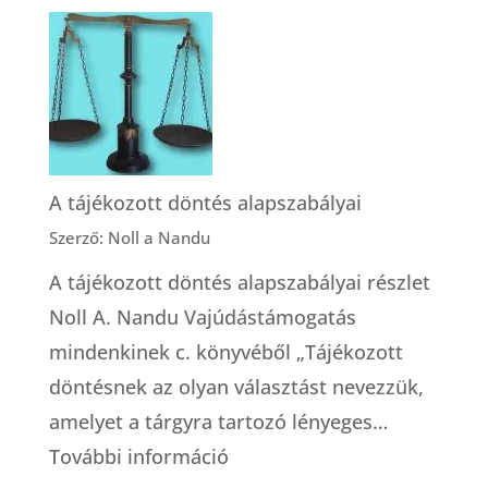
A
gondosko
bábai
modellje
A tájékozott döntés alapszabályai
Szerző: Noll a Nandu
A tájékozott döntés alapszabályai részlet
Noll A. Nandu Vajúdástámogatás
mindenkinek c. könyvéből „Tájékozott
döntésnek az olyan választást nevezzük,
amelyet a tárgyra tartozó lényeges…
:
További információ