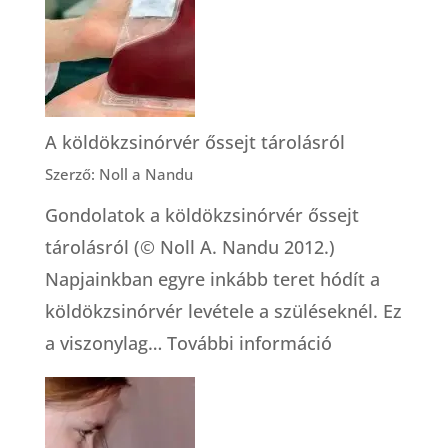
mítosz
és
működő
megoldás
A köldökzsinórvér őssejt tárolásról
Szerző: Noll a Nandu
Gondolatok a köldökzsinórvér őssejt
tárolásról (© Noll A. Nandu 2012.)
Napjainkban egyre inkább teret hódít a
köldökzsinórvér levétele a szüléseknél. Ez
:
a viszonylag…
További információ
A
köldökzsinór
őssejt