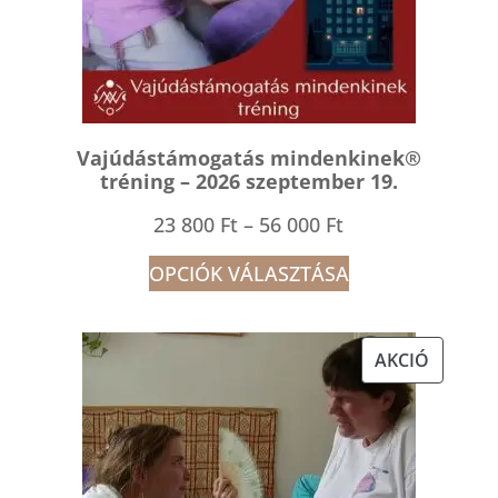
Vajúdástámogatás mindenkinek®
tréning – 2026 szeptember 19.
Ártartomány:
23 800
Ft
–
56 000
Ft
23
OPCIÓK VÁLASZTÁSA
800 Ft
-
AKCIÓS
AKCIÓ
56
TERMÉK
000 Ft