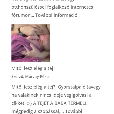
otthonszüléssel foglalkozó internetes
:
fórumon…
További információ
Hogyan
válasszunk
bábát?
Mitől lesz elég a tej?
Szerző: Morvay Réka
Mitől lesz elég a tej? Gyorstalpaló (avagy
ha valakinek nincs ideje végigolvasi a
cikket ☺) A TEJET A BABA TERMELI,
mégpedig a szopással,…
További