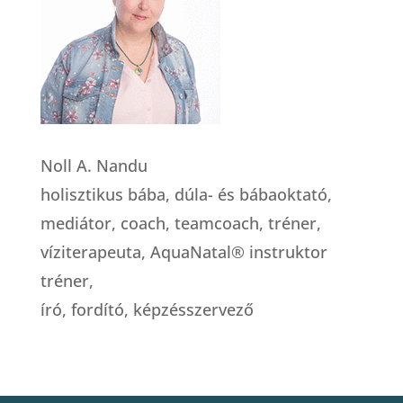
Noll A. Nandu
holisztikus bába, dúla- és bábaoktató,
mediátor, coach, teamcoach, tréner,
víziterapeuta, AquaNatal® instruktor
tréner,
író, fordító, képzésszervező