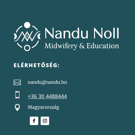
ELÉRHETŐSÉG:

nandu@nandu.hu

+36 30 4488444

Magyarország