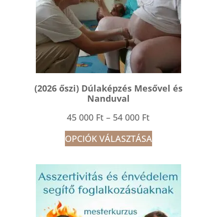
(2026 őszi) Dúlaképzés Mesővel és
Nanduval
Ártartomány:
45 000
Ft
–
54 000
Ft
45
OPCIÓK VÁLASZTÁSA
000 Ft
-
54
000 Ft