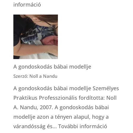
:
információ
Testvérek
a
szülésnél
A gondoskodás bábai modellje
Szerző: Noll a Nandu
A gondoskodás bábai modellje Személyes
Praktikus Professzionális fordította: Noll
A. Nandu, 2007. A gondoskodás bábai
modellje azon a tényen alapul, hogy a
:
várandósság és…
További információ