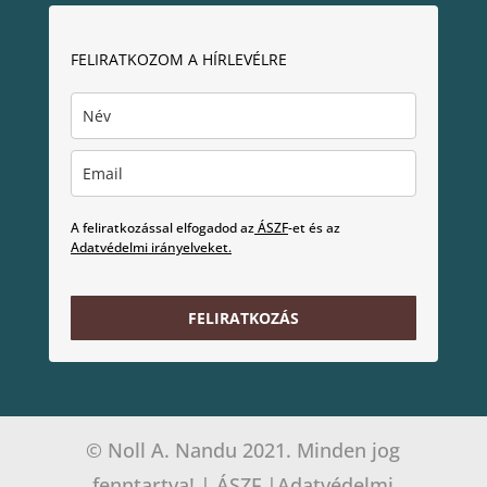
FELIRATKOZOM A HÍRLEVÉLRE
A feliratkozással elfogadod az
ÁSZF
-et és az
Adatvédelmi irányelveket.
FELIRATKOZÁS
© Noll A. Nandu 2021. Minden jog
fenntartva! |
ÁSZF
|
Adatvédelmi