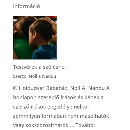
:
információ
Mitől
lesz
elég
a
tej?
Testvérek a szülésnél
Szerző: Noll a Nandu
© Holdudvar Bábaház, Noll A. Nandu A
honlapon szereplő írások és képek a
szerző írásos engedélye nélkül
semmilyen formában nem másolhatók
vagy sokszorosíthatók,…
További