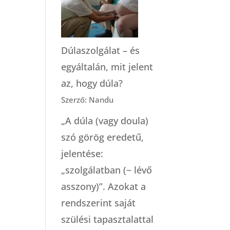
modelljei
(Robbie
Davis-
Dúlaszolgálat – és
Floyd)
egyáltalán, mit jelent
az, hogy dúla?
Szerző: Nandu
„A dúla (vagy doula)
szó görög eredetű,
jelentése:
„szolgálatban (~ lévő
asszony)”. Azokat a
rendszerint saját
szülési tapasztalattal