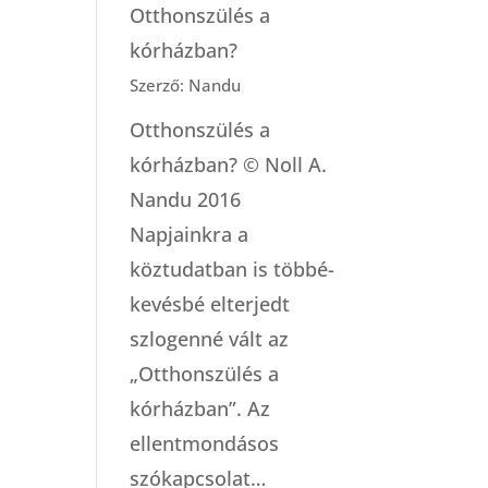
Otthonszülés a
kórházban?
Szerző: Nandu
Otthonszülés a
kórházban? © Noll A.
Nandu 2016
Napjainkra a
köztudatban is többé-
kevésbé elterjedt
szlogenné vált az
„Otthonszülés a
kórházban”. Az
ellentmondásos
szókapcsolat…