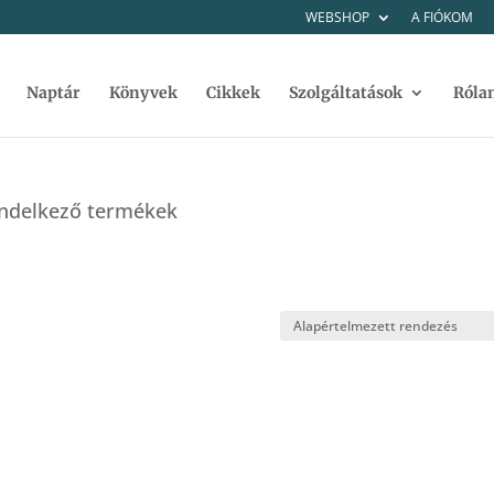
WEBSHOP
A FIÓKOM
Naptár
Könyvek
Cikkek
Szolgáltatások
Róla
rendelkező termékek