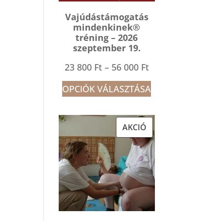
Vajúdástámogatás
mindenkinek®
tréning – 2026
szeptember 19.
Ártartomány:
23 800
Ft
–
56 000
Ft
23
OPCIÓK VÁLASZTÁSA
800 Ft
-
AKCIÓS
AKCIÓ
56
TERMÉK
000 Ft