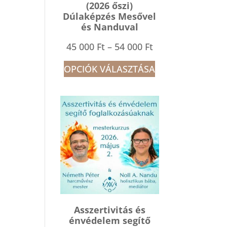
(2026 őszi)
Dúlaképzés Mesővel
és Nanduval
Ártartomány:
45 000
Ft
–
54 000
Ft
45
OPCIÓK VÁLASZTÁSA
000 Ft
-
54
000 Ft
Asszertivitás és
énvédelem segítő