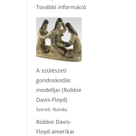
:
További információ
Otthonszülés
a
kórházban?
A szülészeti
gondoskodás
modelljei (Robbie
Davis-Floyd)
Szerző: Nandu
Robbie Davis-
Floyd amerikai