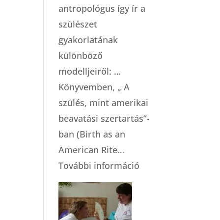
antropológus így ír a
szülészet
gyakorlatának
különböző
modelljeiről: …
Könyvemben, „ A
szülés, mint amerikai
beavatási szertartás”-
ban (Birth as an
American Rite…
:
További információ
A
szülészeti
gondoskodás