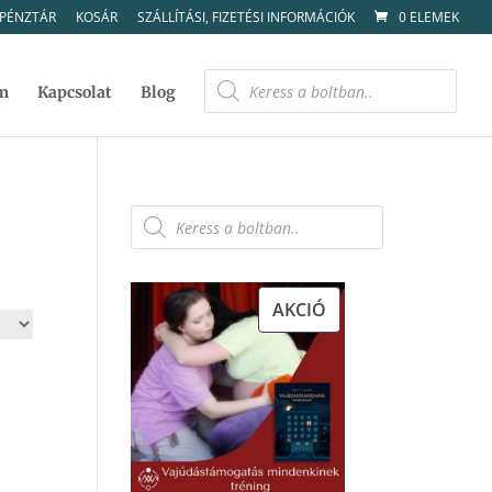
PÉNZTÁR
KOSÁR
SZÁLLÍTÁSI, FIZETÉSI INFORMÁCIÓK
0 ELEMEK
Products
search
m
Kapcsolat
Blog
Products
search
AKCIÓS
AKCIÓ
TERMÉK