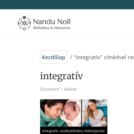
Kezdőlap
/ “integratív” címkével 
integratív
Összesen 1 találat