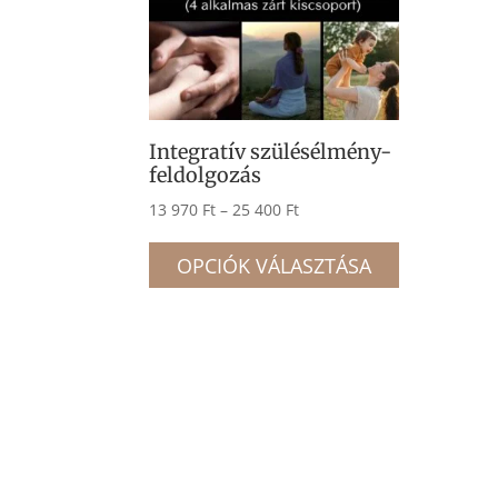
Integratív szülésélmény-
feldolgozás
Ártartomány:
13 970
Ft
–
25 400
Ft
13
Ennek
970 Ft
OPCIÓK VÁLASZTÁSA
a
-
termékne
25
több
400 Ft
variációja
van.
A
változatok