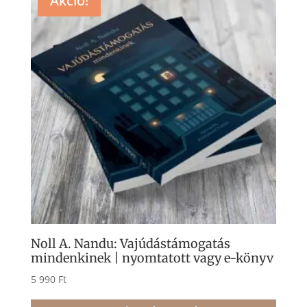
Akció!
variá
van.
A
válto
a
term
válas
ki
Noll A. Nandu: Vajúdástámogatás
mindenkinek | nyomtatott vagy e-könyv
5 990
Ft
Enne