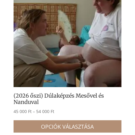
(2026 őszi) Dúlaképzés Mesővel és
Nanduval
Ártartomány:
45 000
Ft
–
54 000
Ft
45
Enne
000 Ft
OPCIÓK VÁLASZTÁSA
a
-