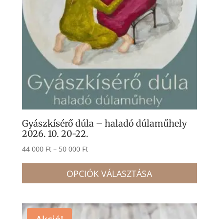
Gyászkísérő dúla – haladó dúlaműhely
2026. 10. 20-22.
Ártartomány:
44 000
Ft
–
50 000
Ft
44
Enne
000 Ft
OPCIÓK VÁLASZTÁSA
a
-
term
50
több
000 Ft