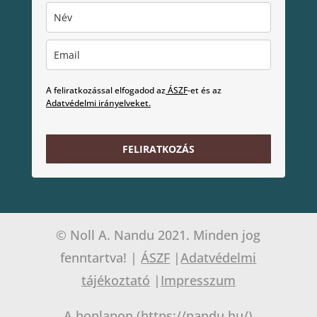
A feliratkozással elfogadod az
ÁSZF
-et és az
Adatvédelmi irányelveket.
FELIRATKOZÁS
© Noll A. Nandu 2021. Minden jog
fenntartva! |
ÁSZF
|
Adatvédelmi
tájékoztató
|
Impresszum
A honlapon (https://nandu.hu/)