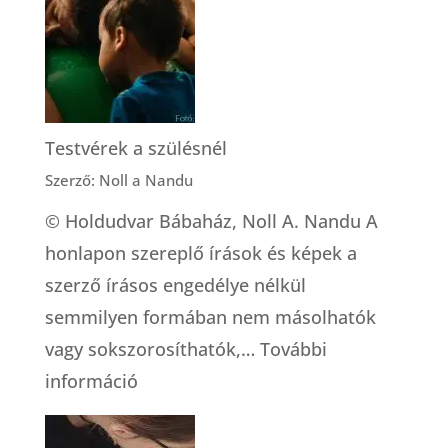
lesz
elég
a
tej?
Testvérek a szülésnél
Szerző: Noll a Nandu
© Holdudvar Bábaház, Noll A. Nandu A
honlapon szereplő írások és képek a
szerző írásos engedélye nélkül
semmilyen formában nem másolhatók
vagy sokszorosíthatók,…
További
:
információ
Testvérek
a