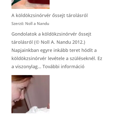
működő
megoldás
A köldökzsinórvér őssejt tárolásról
Szerző: Noll a Nandu
Gondolatok a köldökzsinórvér őssejt
tárolásról (© Noll A. Nandu 2012.)
Napjainkban egyre inkább teret hódít a
köldökzsinórvér levétele a szüléseknél. Ez
:
a viszonylag…
További információ
A
köldökzsinór
őssejt
tárolásról