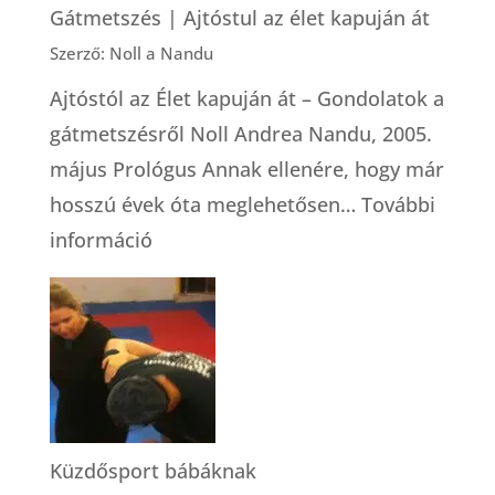
Gátmetszés | Ajtóstul az élet kapuján át
Szerző: Noll a Nandu
Ajtóstól az Élet kapuján át – Gondolatok a
gátmetszésről Noll Andrea Nandu, 2005.
május Prológus Annak ellenére, hogy már
hosszú évek óta meglehetősen…
További
:
információ
Gátmetszés
|
Ajtóstul
az
élet
kapuján
Küzdősport bábáknak
át