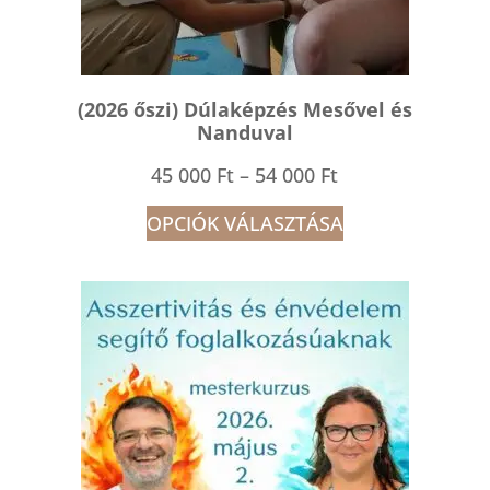
(2026 őszi) Dúlaképzés Mesővel és
Nanduval
Ártartomány:
45 000
Ft
–
54 000
Ft
45
OPCIÓK VÁLASZTÁSA
000 Ft
-
54
000 Ft