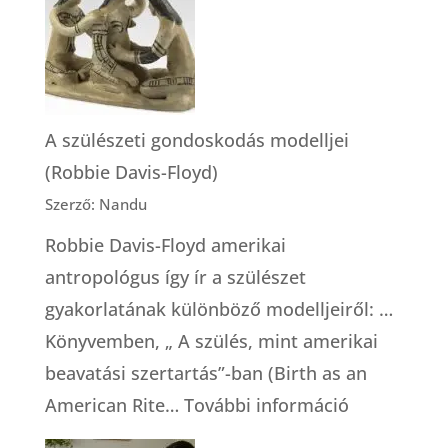
kórházban?
A szülészeti gondoskodás modelljei
(Robbie Davis-Floyd)
Szerző: Nandu
Robbie Davis-Floyd amerikai
antropológus így ír a szülészet
gyakorlatának különböző modelljeiről: …
Könyvemben, „ A szülés, mint amerikai
beavatási szertartás”-ban (Birth as an
:
American Rite…
További információ
A