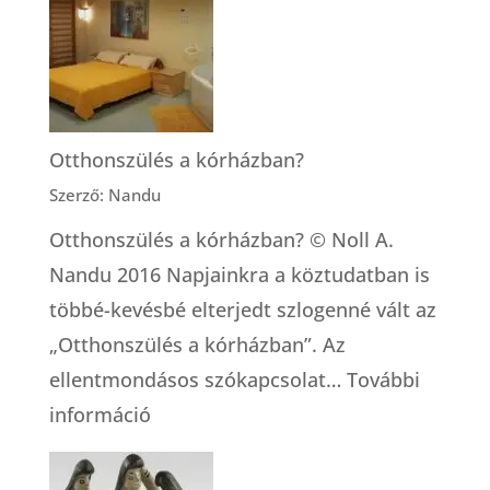
Otthonszülés a kórházban?
Szerző: Nandu
Otthonszülés a kórházban? © Noll A.
Nandu 2016 Napjainkra a köztudatban is
többé-kevésbé elterjedt szlogenné vált az
„Otthonszülés a kórházban”. Az
ellentmondásos szókapcsolat…
További
:
információ
Otthonszülés
a