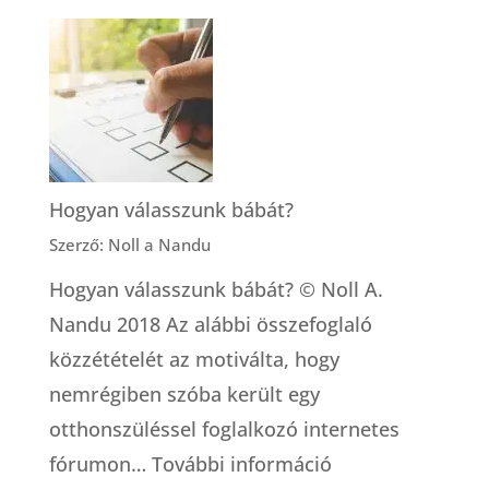
Dúlaszolgálat
–
és
egyáltalán,
mit
jelent
Hogyan válasszunk bábát?
az,
Szerző: Noll a Nandu
hogy
Hogyan válasszunk bábát? © Noll A.
dúla?
Nandu 2018 Az alábbi összefoglaló
közzétételét az motiválta, hogy
nemrégiben szóba került egy
otthonszüléssel foglalkozó internetes
:
fórumon…
További információ