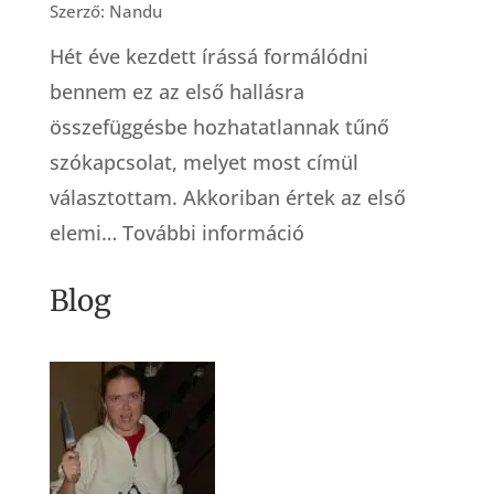
Szerző: Nandu
Hét éve kezdett írássá formálódni
bennem ez az első hallásra
összefüggésbe hozhatatlannak tűnő
szókapcsolat, melyet most címül
választottam. Akkoriban értek az első
:
elemi…
További információ
Küzdősport
Blog
bábáknak