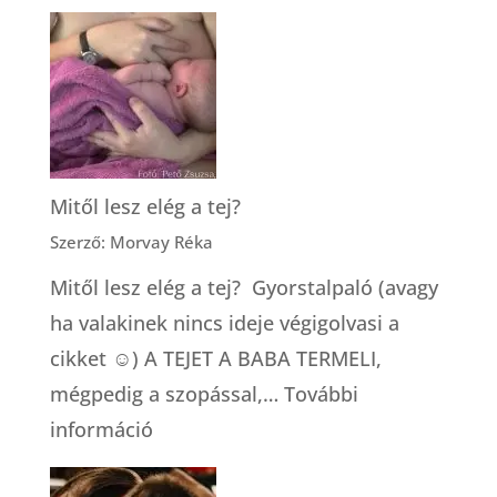
Hogyan
válasszunk
bábát?
Mitől lesz elég a tej?
Szerző: Morvay Réka
Mitől lesz elég a tej? Gyorstalpaló (avagy
ha valakinek nincs ideje végigolvasi a
cikket ☺) A TEJET A BABA TERMELI,
mégpedig a szopással,…
További
:
információ
Mitől