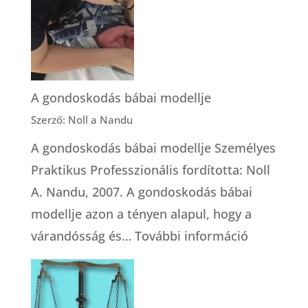
szülésnél
A gondoskodás bábai modellje
Szerző: Noll a Nandu
A gondoskodás bábai modellje Személyes
Praktikus Professzionális fordította: Noll
A. Nandu, 2007. A gondoskodás bábai
modellje azon a tényen alapul, hogy a
:
várandósság és…
További információ
A
gondosko
bábai