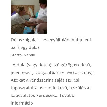
szülészeti
gondoskod
modelljei
(Robbie
Davis-
Dúlaszolgálat – és egyáltalán, mit jelent
Floyd)
az, hogy dúla?
Szerző: Nandu
„A dúla (vagy doula) szó görög eredetű,
jelentése: „szolgálatban (~ lévő asszony)”.
Azokat a rendszerint saját szülési
tapasztalattal is rendelkező, a szüléssel
kapcsolatos kérdések…
További
:
információ