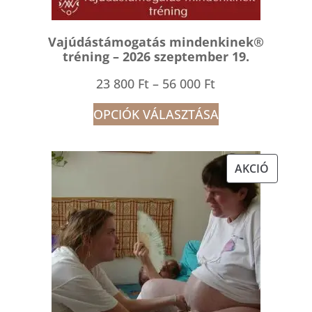
Vajúdástámogatás mindenkinek®
tréning – 2026 szeptember 19.
Ártartomány:
23 800
Ft
–
56 000
Ft
23
OPCIÓK VÁLASZTÁSA
800 Ft
-
AKCIÓS
AKCIÓ
56
TERMÉK
000 Ft