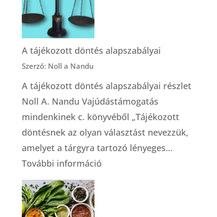
modellje
A tájékozott döntés alapszabályai
Szerző: Noll a Nandu
A tájékozott döntés alapszabályai részlet
Noll A. Nandu Vajúdástámogatás
mindenkinek c. könyvéből „Tájékozott
döntésnek az olyan választást nevezzük,
amelyet a tárgyra tartozó lényeges…
:
További információ
A
tájékozott
döntés