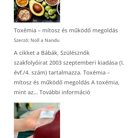
alapszabályai
Toxémia – mítosz és működő megoldás
Szerző: Noll a Nandu
A cikket a Bábák, Szülésznők
szakfolyóirat 2003 szeptemberi kiadása (I.
évf./4. szám) tartalmazza. Toxémia –
mítosz és működő megoldás A toxémia,
:
mint az…
További információ
Toxémia
–
mítosz
és