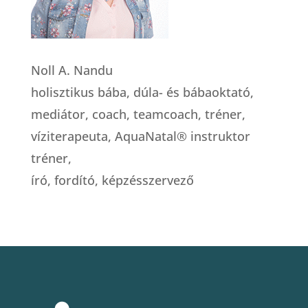
Noll A. Nandu
holisztikus bába, dúla- és bábaoktató,
mediátor, coach, teamcoach, tréner,
víziterapeuta, AquaNatal® instruktor
tréner,
író, fordító, képzésszervező