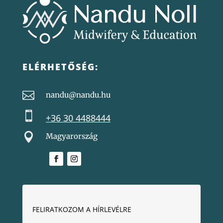
ELÉRHETŐSÉG:

nandu@nandu.hu

+36 30 4488444

Magyarország
FELIRATKOZOM A HÍRLEVÉLRE