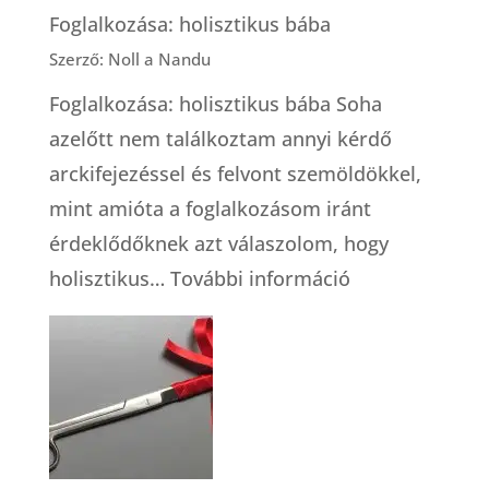
Foglalkozása: holisztikus bába
Szerző: Noll a Nandu
Foglalkozása: holisztikus bába Soha
azelőtt nem találkoztam annyi kérdő
arckifejezéssel és felvont szemöldökkel,
mint amióta a foglalkozásom iránt
érdeklődőknek azt válaszolom, hogy
:
holisztikus…
További információ
Foglalkozása:
holisztikus
bába