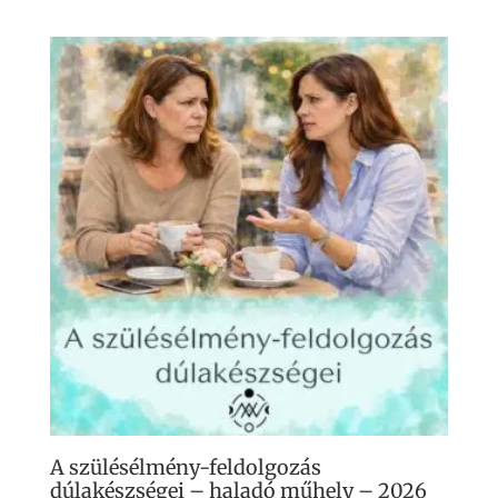
term
54
több
000 Ft
variá
van.
A
válto
a
term
válas
ki
A szülésélmény-feldolgozás
dúlakészségei – haladó műhely – 2026