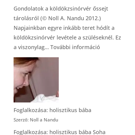
Gondolatok a köldökzsinórvér őssejt
tárolásról (© Noll A. Nandu 2012.)
Napjainkban egyre inkább teret hódít a
köldökzsinórvér levétele a szüléseknél. Ez
:
a viszonylag…
További információ
A
köldökzsinór
őssejt
tárolásról
Foglalkozása: holisztikus bába
Szerző: Noll a Nandu
Foglalkozása: holisztikus bába Soha