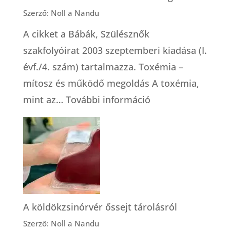
Szerző: Noll a Nandu
A cikket a Bábák, Szülésznők
szakfolyóirat 2003 szeptemberi kiadása (I.
évf./4. szám) tartalmazza. Toxémia –
mítosz és működő megoldás A toxémia,
:
mint az…
További információ
Toxémia
–
mítosz
és
működő
megoldás
A köldökzsinórvér őssejt tárolásról
Szerző: Noll a Nandu