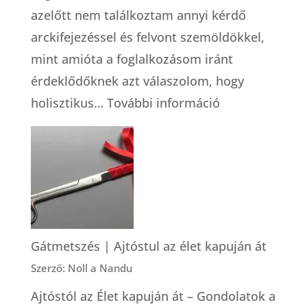
azelőtt nem találkoztam annyi kérdő
arckifejezéssel és felvont szemöldökkel,
mint amióta a foglalkozásom iránt
érdeklődőknek azt válaszolom, hogy
:
holisztikus…
További információ
Foglalkozása:
holisztikus
bába
Gátmetszés | Ajtóstul az élet kapuján át
Szerző: Noll a Nandu
Ajtóstól az Élet kapuján át – Gondolatok a