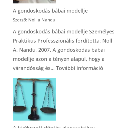
A gondoskodás bábai modellje
Szerző: Noll a Nandu
A gondoskodás bábai modellje Személyes
Praktikus Professzionális fordította: Noll
A. Nandu, 2007. A gondoskodás bábai
modellje azon a tényen alapul, hogy a
:
várandósság és…
További információ
A
gondosko
bábai
modellje
A tájékozott döntés alapszabályai