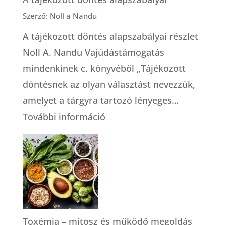
Szerző: Noll a Nandu
A tájékozott döntés alapszabályai részlet
Noll A. Nandu Vajúdástámogatás
mindenkinek c. könyvéből „Tájékozott
döntésnek az olyan választást nevezzük,
amelyet a tárgyra tartozó lényeges…
:
További információ
A
tájékozott
döntés
alapszabályai
Toxémia – mítosz és működő megoldás