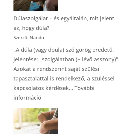
(Robbie
Davis-
Dúlaszolgálat – és egyáltalán, mit jelent
Floyd)
az, hogy dúla?
Szerző: Nandu
„A dúla (vagy doula) szó görög eredetű,
jelentése: „szolgálatban (~ lévő asszony)”.
Azokat a rendszerint saját szülési
tapasztalattal is rendelkező, a szüléssel
kapcsolatos kérdések…
További
:
információ
Dúlaszolgálat
–
és