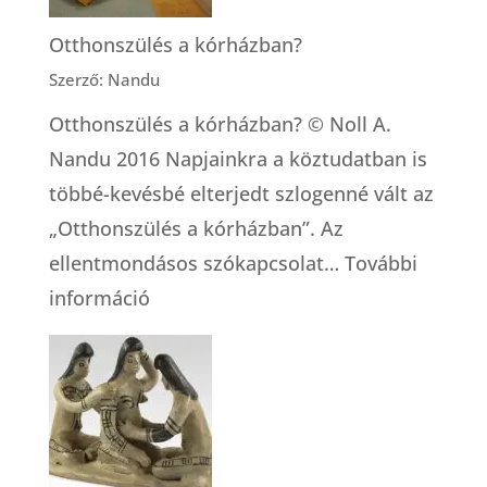
Otthonszülés a kórházban?
Szerző: Nandu
Otthonszülés a kórházban? © Noll A.
Nandu 2016 Napjainkra a köztudatban is
többé-kevésbé elterjedt szlogenné vált az
„Otthonszülés a kórházban”. Az
ellentmondásos szókapcsolat…
További
:
információ
Otthonszülés
a
kórházban?