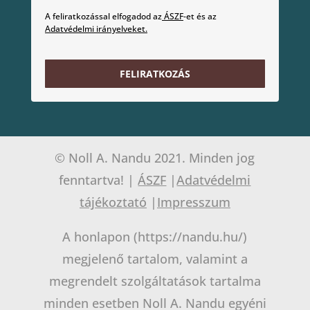
A feliratkozással elfogadod az
ÁSZF
-et és az
Adatvédelmi irányelveket.
FELIRATKOZÁS
© Noll A. Nandu 2021. Minden jog
fenntartva! |
ÁSZF
|
Adatvédelmi
tájékoztató
|
Impresszum
A honlapon (https://nandu.hu/)
megjelenő tartalom, valamint a
megrendelt szolgáltatások tartalma
minden esetben Noll A. Nandu egyéni