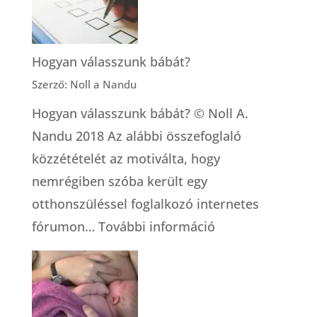
egyáltalán,
mit
jelent
Hogyan válasszunk bábát?
az,
Szerző: Noll a Nandu
hogy
Hogyan válasszunk bábát? © Noll A.
dúla?
Nandu 2018 Az alábbi összefoglaló
közzétételét az motiválta, hogy
nemrégiben szóba került egy
otthonszüléssel foglalkozó internetes
:
fórumon…
További információ
Hogyan
válasszunk
bábát?