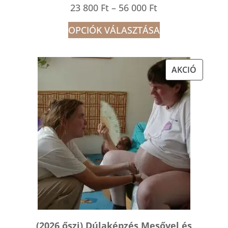
Ártartomány:
23 800
Ft
–
56 000
Ft
23
OPCIÓK VÁLASZTÁSA
800 Ft
-
AKCIÓS
AKCIÓ
56
TERMÉK
000 Ft
(2026 őszi) Dúlaképzés Mesővel és