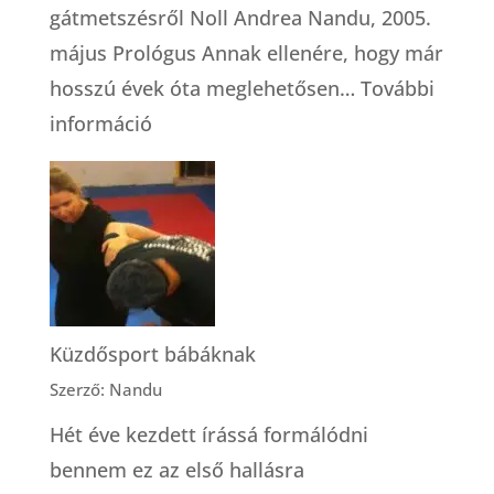
gátmetszésről Noll Andrea Nandu, 2005.
május Prológus Annak ellenére, hogy már
hosszú évek óta meglehetősen…
További
:
információ
Gátmetszés
|
Ajtóstul
az
élet
kapuján
Küzdősport bábáknak
át
Szerző: Nandu
Hét éve kezdett írássá formálódni
bennem ez az első hallásra