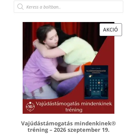
variá
Products
search
van.
A
válto
AKCIÓS
AKCIÓ
a
TERMÉK
term
válas
ki
Vajúdástámogatás mindenkinek®
tréning – 2026 szeptember 19.