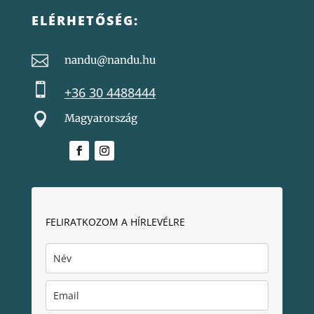
ELÉRHETŐSÉG:

nandu@nandu.hu

+36 30 4488444

Magyarország
FELIRATKOZOM A HÍRLEVÉLRE