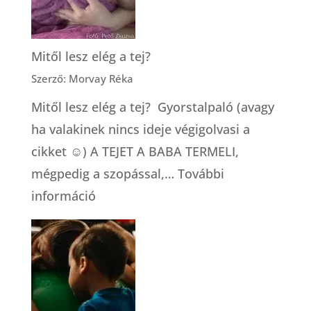
Mitől lesz elég a tej?
Szerző: Morvay Réka
Mitől lesz elég a tej? Gyorstalpaló (avagy
ha valakinek nincs ideje végigolvasi a
cikket ☺) A TEJET A BABA TERMELI,
mégpedig a szopással,…
További
:
információ
Mitől
lesz
elég
a
tej?