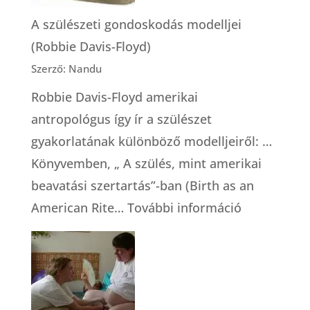
A szülészeti gondoskodás modelljei
(Robbie Davis-Floyd)
Szerző: Nandu
Robbie Davis-Floyd amerikai
antropológus így ír a szülészet
gyakorlatának különböző modelljeiről: …
Könyvemben, „ A szülés, mint amerikai
beavatási szertartás”-ban (Birth as an
:
American Rite…
További információ
A
szülészeti
gondoskod
modelljei