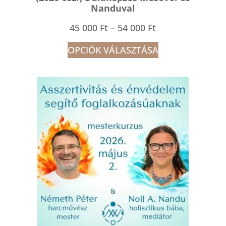
Nanduval
Ártartomány:
45 000
Ft
–
54 000
Ft
45
OPCIÓK VÁLASZTÁSA
000 Ft
-
54
000 Ft