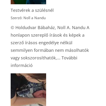
Testvérek a szülésnél
Szerző: Noll a Nandu
© Holdudvar Bábaház, Noll A. Nandu A
honlapon szereplő írások és képek a
szerző írásos engedélye nélkül
semmilyen formában nem másolhatók
vagy sokszorosíthatók,…
További
:
információ
Testvérek
a
szülésnél