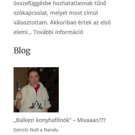
összefüggésbe hozhatatlannak tűnő
szókapcsolat, melyet most címül
választottam. Akkoriban értek az első
:
elemi…
További információ
Küzdősport
Blog
bábáknak
„Balkezi konyhafőnök” – Mivaaan???
Szerző: Noll a Nandu