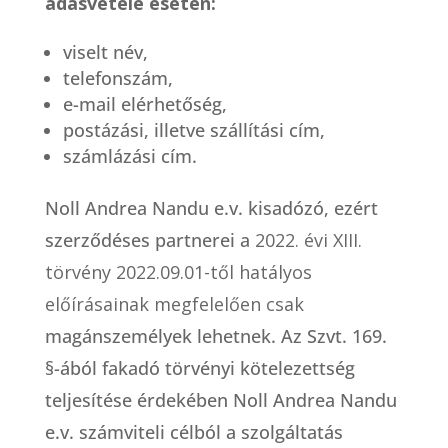
adásvétele esetén:
viselt név,
telefonszám,
e-mail elérhetőség,
postázási, illetve szállítási cím,
számlázási cím.
Noll Andrea Nandu e.v. kisadózó, ezért
szerződéses partnerei a
2022. évi XIII.
törvény 2022.09.01-től hatályos
előírásainak megfelelően csak
magánszemélyek lehetnek. Az Szvt. 169.
§-ából fakadó törvényi kötelezettség
teljesítése érdekében Noll Andrea Nandu
e.v. számviteli célból a szolgáltatás