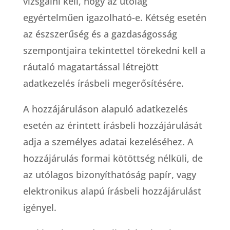
vizsgálni kell, hogy az utólag
egyértelműen igazolható-e. Kétség esetén
az észszerűség és a gazdaságosság
szempontjaira tekintettel törekedni kell a
ráutaló magatartással létrejött
adatkezelés írásbeli megerősítésére.
A hozzájáruláson alapuló adatkezelés
esetén az érintett írásbeli hozzájárulását
adja a személyes adatai kezeléséhez. A
hozzájárulás formai kötöttség nélküli, de
az utólagos bizonyíthatóság papír, vagy
elektronikus alapú írásbeli hozzájárulást
igényel.