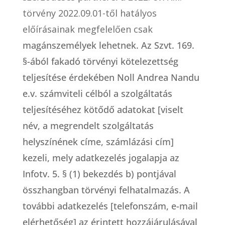
törvény 2022.09.01-től hatályos
előírásainak megfelelően csak
magánszemélyek lehetnek. Az Szvt. 169.
§-ából fakadó törvényi kötelezettség
teljesítése érdekében Noll Andrea Nandu
e.v. számviteli célból a szolgáltatás
teljesítéséhez kötődő adatokat [viselt
név, a megrendelt szolgáltatás
helyszínének címe, számlázási cím]
kezeli, mely adatkezelés jogalapja az
Infotv. 5. § (1) bekezdés b) pontjával
összhangban törvényi felhatalmazás. A
további adatkezelés [telefonszám, e-mail
elérhetőség] az érintett hozzájárulásával